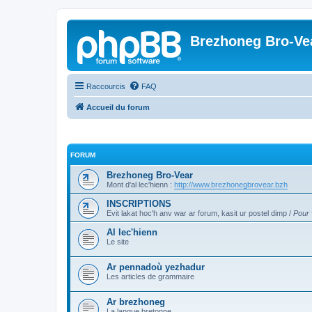
Brezhoneg Bro-Ve
Raccourcis
FAQ
Accueil du forum
FORUM
Brezhoneg Bro-Vear
Mont d'al lec'hienn :
http://www.brezhonegbrovear.bzh
INSCRIPTIONS
Evit lakat hoc'h anv war ar forum, kasit ur postel dimp /
Pour 
Al lec'hienn
Le site
Ar pennadoù yezhadur
Les articles de grammaire
Ar brezhoneg
La langue bretonne