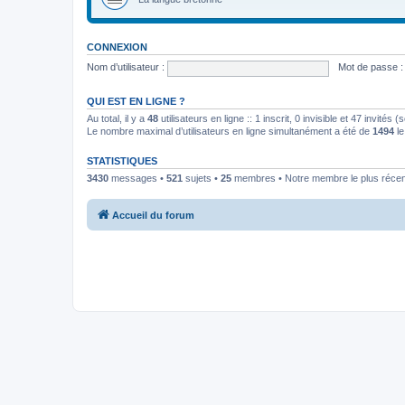
CONNEXION
Nom d’utilisateur :
Mot de passe :
QUI EST EN LIGNE ?
Au total, il y a
48
utilisateurs en ligne :: 1 inscrit, 0 invisible et 47 invités
Le nombre maximal d’utilisateurs en ligne simultanément a été de
1494
le
STATISTIQUES
3430
messages •
521
sujets •
25
membres • Notre membre le plus récen
Accueil du forum