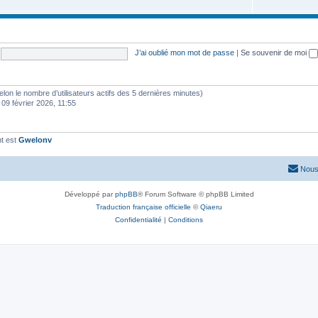
J’ai oublié mon mot de passe
|
Se souvenir de moi
 (selon le nombre d’utilisateurs actifs des 5 dernières minutes)
 09 février 2026, 11:55
t est
Gwelonv
Nous
Développé par
phpBB
® Forum Software © phpBB Limited
Traduction française officielle
©
Qiaeru
Confidentialité
|
Conditions