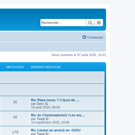
Rechercher
Recherche avancé
Connexion
Nous sommes le 07 août 2026, 16:41
MESSAGES
DERNIER MESSAGE
Re: Petra nevez ? // Quoi de …
36
C
par
Derv
o
19 août 2019, 09:56
n
s
Re: Ar c'hemmadurioù / Les mu…
48
u
C
par
Tangi
l
o
13 septembre 2025, 10:56
t
n
e
s
Re: Liester an anvioù en -O/OU
179
r
u
C
par
Tangi