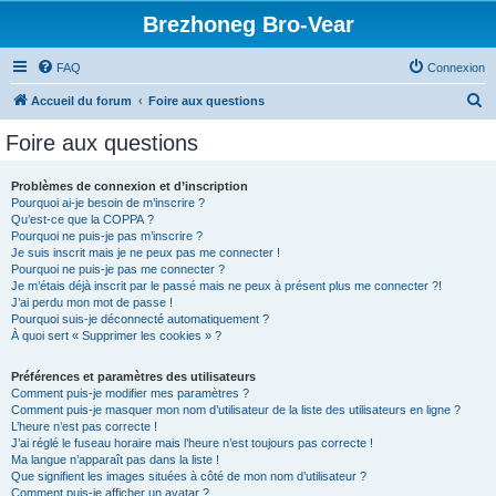
Brezhoneg Bro-Vear
FAQ
Connexion
R
Accueil du forum
Foire aux questions
e
Foire aux questions
c
h
Problèmes de connexion et d’inscription
Pourquoi ai-je besoin de m’inscrire ?
e
Qu’est-ce que la COPPA ?
r
Pourquoi ne puis-je pas m’inscrire ?
Je suis inscrit mais je ne peux pas me connecter !
c
Pourquoi ne puis-je pas me connecter ?
Je m’étais déjà inscrit par le passé mais ne peux à présent plus me connecter ?!
h
J’ai perdu mon mot de passe !
e
Pourquoi suis-je déconnecté automatiquement ?
À quoi sert « Supprimer les cookies » ?
r
Préférences et paramètres des utilisateurs
Comment puis-je modifier mes paramètres ?
Comment puis-je masquer mon nom d’utilisateur de la liste des utilisateurs en ligne ?
L’heure n’est pas correcte !
J’ai réglé le fuseau horaire mais l’heure n’est toujours pas correcte !
Ma langue n’apparaît pas dans la liste !
Que signifient les images situées à côté de mon nom d’utilisateur ?
Comment puis-je afficher un avatar ?