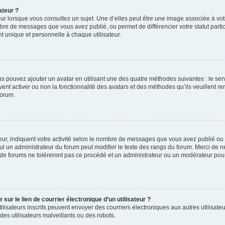
ateur ?
ur lorsque vous consultez un sujet. Une d’elles peut être une image associée à vo
mbre de messages que vous avez publié, ou permet de différencier votre statut parti
 unique et personnelle à chaque utilisateur.
ous pouvez ajouter un avatar en utilisant une des quatre méthodes suivantes : le serv
ent activer ou non la fonctionnalité des avatars et des méthodes qu’ils veuillent ren
forum.
ur, indiquent votre activité selon le nombre de messages que vous avez publié ou id
eul un administrateur du forum peut modifier le texte des rangs du forum. Merci de 
de forums ne toléreront pas ce procédé et un administrateur ou un modérateur pou
ur le lien de courrier électronique d’un utilisateur ?
s utilisateurs inscrits peuvent envoyer des courriers électroniques aux autres utili
es utilisateurs malveillants ou des robots.