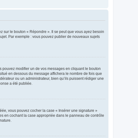
ez sur le bouton « Répondre ». Il se peut que vous ayez besoin
 sujet. Par exemple : vous pouvez publier de nouveaux sujets
s pouvez modifier un de vos messages en cliquant le bouton
e situé en dessous du message affichera le nombre de fois que
modérateur ou un administrateur, bien qu’ils puissent rédiger une
ponse a été publiée.
réée, vous pouvez cocher la case « Insérer une signature »
ages en cochant la case appropriée dans le panneau de contrôle
gnature.