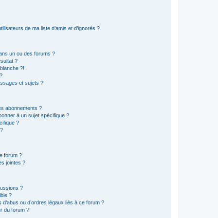
lisateurs de ma liste d’amis et d’ignorés ?
ans un ou des forums ?
sultat ?
blanche ?!
?
ssages et sujets ?
t les abonnements ?
onner à un sujet spécifique ?
ifique ?
 ?
ce forum ?
s jointes ?
cussions ?
ible ?
 d’abus ou d’ordres légaux liés à ce forum ?
r du forum ?