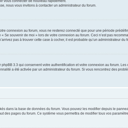
voir vous connecter de nouveau rapidement.
sse, nous vous invitons à contacter un administrateur du forum.
otre connexion au forum, vous ne resterez connecté que pour une période prédéfinie
se « Se souvenir de moi » lors de votre connexion au forum. Ceci n’est pas recomm
’arrivez pas à trouver cette case à cocher, il est probable qu’un administrateur du fo
 phpBB 3.3 qui conservent votre authentification et votre connexion au forum. Les 
tionnalité a été activée par un administrateur du forum. Si vous rencontrez des pro
ockés dans la base de données du forum. Vous pouvez les modifier depuis le panneau 
haut des pages du forum. Ce système vous permettra de modifier tous vos paramètre