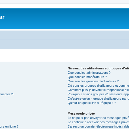
ar
Niveaux des utilisateurs et groupes d’uti
Que sont les administrateurs ?
Que sont les modérateurs ?
Que sont les groupes d’utilisateurs ?
Où sont les groupes d’utilisateurs et commen
Comment puis-je devenir le responsable d’un
nnecter ?!
Pourquoi certains groupes d’utilisateurs app
Qu’est-ce qu’un « groupe d’utilisateurs par 
Qu’est-ce que le lien « L’équipe » ?
Messagerie privée
Je ne peux pas envoyer de messages privé
Je continue à recevoir des messages privés 
urs en ligne ?
J’ai reçu un courrier électronique indésirabl