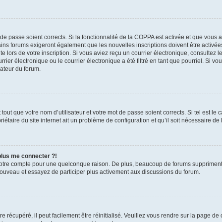
t de passe soient corrects. Si la fonctionnalité de la COPPA est activée et que vous 
ains forums exigeront également que les nouvelles inscriptions doivent être activée
te lors de votre inscription. Si vous aviez reçu un courrier électronique, consultez l
r électronique ou le courrier électronique a été filtré en tant que pourriel. Si vo
rateur du forum.
out que votre nom d’utilisateur et votre mot de passe soient corrects. Si tel est le
iétaire du site internet ait un problème de configuration et qu’il soit nécessaire de l
 plus me connecter ?!
votre compte pour une quelconque raison. De plus, beaucoup de forums suppriment pér
 nouveau et essayez de participer plus activement aux discussions du forum.
 récupéré, il peut facilement être réinitialisé. Veuillez vous rendre sur la page de