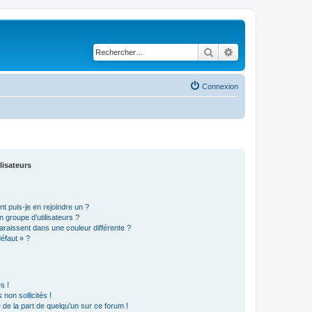
Rechercher
Recherche avancé
Connexion
lisateurs
t puis-je en rejoindre un ?
 groupe d’utilisateurs ?
araissent dans une couleur différente ?
défaut » ?
s !
non sollicités !
e de la part de quelqu’un sur ce forum !