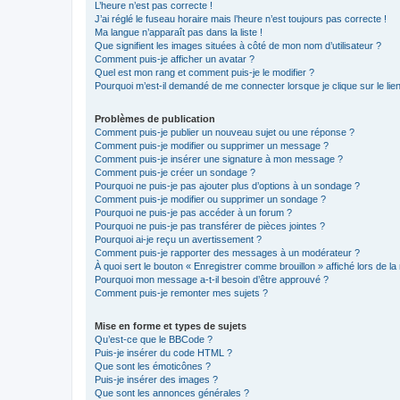
L’heure n’est pas correcte !
J’ai réglé le fuseau horaire mais l’heure n’est toujours pas correcte !
Ma langue n’apparaît pas dans la liste !
Que signifient les images situées à côté de mon nom d’utilisateur ?
Comment puis-je afficher un avatar ?
Quel est mon rang et comment puis-je le modifier ?
Pourquoi m’est-il demandé de me connecter lorsque je clique sur le lien 
Problèmes de publication
Comment puis-je publier un nouveau sujet ou une réponse ?
Comment puis-je modifier ou supprimer un message ?
Comment puis-je insérer une signature à mon message ?
Comment puis-je créer un sondage ?
Pourquoi ne puis-je pas ajouter plus d’options à un sondage ?
Comment puis-je modifier ou supprimer un sondage ?
Pourquoi ne puis-je pas accéder à un forum ?
Pourquoi ne puis-je pas transférer de pièces jointes ?
Pourquoi ai-je reçu un avertissement ?
Comment puis-je rapporter des messages à un modérateur ?
À quoi sert le bouton « Enregistrer comme brouillon » affiché lors de la 
Pourquoi mon message a-t-il besoin d’être approuvé ?
Comment puis-je remonter mes sujets ?
Mise en forme et types de sujets
Qu’est-ce que le BBCode ?
Puis-je insérer du code HTML ?
Que sont les émoticônes ?
Puis-je insérer des images ?
Que sont les annonces générales ?