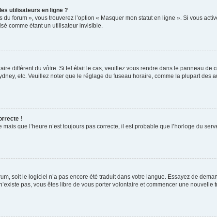
s utilisateurs en ligne ?
s du forum », vous trouverez l’option « Masquer mon statut en ligne ». Si vous activ
é comme étant un utilisateur invisible.
aire différent du vôtre. Si tel était le cas, veuillez vous rendre dans le panneau de co
ey, etc. Veuillez noter que le réglage du fuseau horaire, comme la plupart des autr
orrecte !
 mais que l’heure n’est toujours pas correcte, il est probable que l’horloge du serve
orum, soit le logiciel n’a pas encore été traduit dans votre langue. Essayez de deman
 n’existe pas, vous êtes libre de vous porter volontaire et commencer une nouvelle t