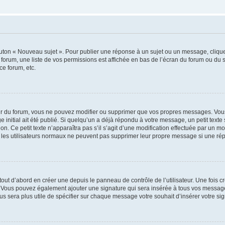
outon « Nouveau sujet ». Pour publier une réponse à un sujet ou un message, cliqu
 forum, une liste de vos permissions est affichée en bas de l’écran du forum ou du
ce forum, etc.
r du forum, vous ne pouvez modifier ou supprimer que vos propres messages. Vou
 initial ait été publié. Si quelqu’un a déjà répondu à votre message, un petit text
ion. Ce petit texte n’apparaîtra pas s’il s’agit d’une modification effectuée par un 
ue les utilisateurs normaux ne peuvent pas supprimer leur propre message si une ré
ut d’abord en créer une depuis le panneau de contrôle de l’utilisateur. Une fois c
ure. Vous pouvez également ajouter une signature qui sera insérée à tous vos mess
 vous sera plus utile de spécifier sur chaque message votre souhait d’insérer votre si