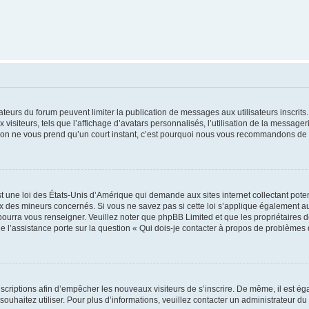
trateurs du forum peuvent limiter la publication de messages aux utilisateurs inscri
visiteurs, tels que l’affichage d’avatars personnalisés, l’utilisation de la messager
ription ne vous prend qu’un court instant, c’est pourquoi nous vous recommandons de l
t une loi des États-Unis d’Amérique qui demande aux sites internet collectant pot
 des mineurs concernés. Si vous ne savez pas si cette loi s’applique également au
 pourra vous renseigner. Veuillez noter que phpBB Limited et que les propriétaires
ue l’assistance porte sur la question « Qui dois-je contacter à propos de problèmes 
inscriptions afin d’empêcher les nouveaux visiteurs de s’inscrire. De même, il est é
s souhaitez utiliser. Pour plus d’informations, veuillez contacter un administrateur du