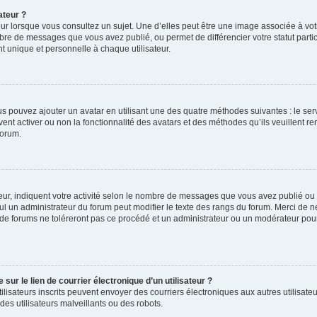
ateur ?
ur lorsque vous consultez un sujet. Une d’elles peut être une image associée à vo
mbre de messages que vous avez publié, ou permet de différencier votre statut parti
 unique et personnelle à chaque utilisateur.
ous pouvez ajouter un avatar en utilisant une des quatre méthodes suivantes : le serv
ent activer ou non la fonctionnalité des avatars et des méthodes qu’ils veuillent ren
forum.
ur, indiquent votre activité selon le nombre de messages que vous avez publié ou id
eul un administrateur du forum peut modifier le texte des rangs du forum. Merci de 
de forums ne toléreront pas ce procédé et un administrateur ou un modérateur pou
ur le lien de courrier électronique d’un utilisateur ?
s utilisateurs inscrits peuvent envoyer des courriers électroniques aux autres utili
es utilisateurs malveillants ou des robots.