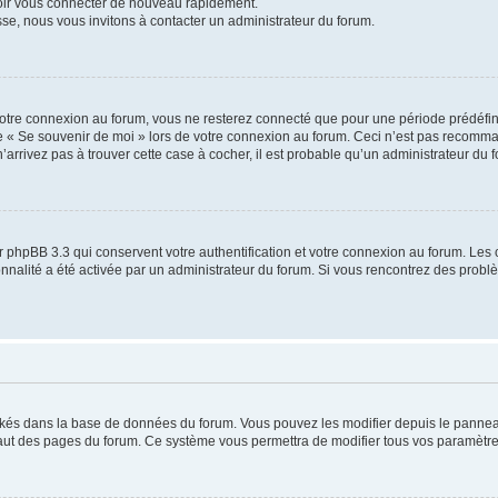
voir vous connecter de nouveau rapidement.
sse, nous vous invitons à contacter un administrateur du forum.
otre connexion au forum, vous ne resterez connecté que pour une période prédéfinie
se « Se souvenir de moi » lors de votre connexion au forum. Ceci n’est pas recomm
’arrivez pas à trouver cette case à cocher, il est probable qu’un administrateur du fo
 phpBB 3.3 qui conservent votre authentification et votre connexion au forum. Les 
tionnalité a été activée par un administrateur du forum. Si vous rencontrez des pro
ockés dans la base de données du forum. Vous pouvez les modifier depuis le panneau 
haut des pages du forum. Ce système vous permettra de modifier tous vos paramètre