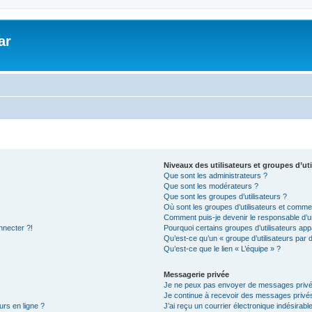
ar
Niveaux des utilisateurs et groupes d’uti
Que sont les administrateurs ?
Que sont les modérateurs ?
Que sont les groupes d’utilisateurs ?
Où sont les groupes d’utilisateurs et commen
Comment puis-je devenir le responsable d’un
nnecter ?!
Pourquoi certains groupes d’utilisateurs app
Qu’est-ce qu’un « groupe d’utilisateurs par 
Qu’est-ce que le lien « L’équipe » ?
Messagerie privée
Je ne peux pas envoyer de messages privé
Je continue à recevoir des messages privés 
urs en ligne ?
J’ai reçu un courrier électronique indésirabl