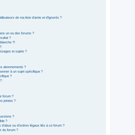
lisateurs de ma liste d’amis et d’ignorés ?
ans un ou des forums ?
sultat ?
blanche ?!
?
ssages et sujets ?
t les abonnements ?
onner à un sujet spécifique ?
ifique ?
 ?
ce forum ?
s jointes ?
cussions ?
ible ?
 d’abus ou d’ordres légaux liés à ce forum ?
r du forum ?