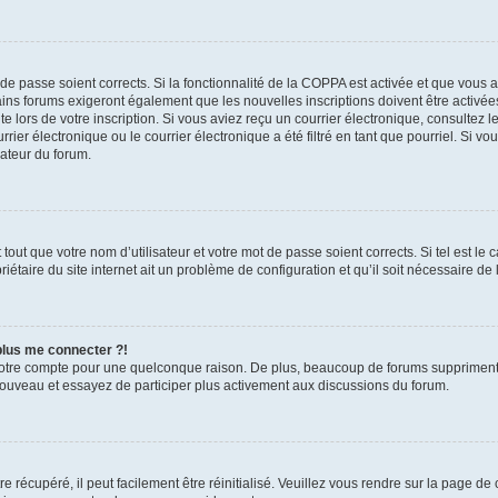
t de passe soient corrects. Si la fonctionnalité de la COPPA est activée et que vous 
ains forums exigeront également que les nouvelles inscriptions doivent être activée
te lors de votre inscription. Si vous aviez reçu un courrier électronique, consultez l
r électronique ou le courrier électronique a été filtré en tant que pourriel. Si vo
rateur du forum.
out que votre nom d’utilisateur et votre mot de passe soient corrects. Si tel est le
iétaire du site internet ait un problème de configuration et qu’il soit nécessaire de l
 plus me connecter ?!
votre compte pour une quelconque raison. De plus, beaucoup de forums suppriment pér
 nouveau et essayez de participer plus activement aux discussions du forum.
 récupéré, il peut facilement être réinitialisé. Veuillez vous rendre sur la page de