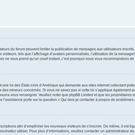
trateurs du forum peuvent limiter la publication de messages aux utilisateurs inscri
visiteurs, tels que l’affichage d’avatars personnalisés, l’utilisation de la messager
ription ne vous prend qu’un court instant, c’est pourquoi nous vous recommandons de l
t une loi des États-Unis d’Amérique qui demande aux sites internet collectant pot
 des mineurs concernés. Si vous ne savez pas si cette loi s’applique également au
 pourra vous renseigner. Veuillez noter que phpBB Limited et que les propriétaires
ue l’assistance porte sur la question « Qui dois-je contacter à propos de problèmes 
inscriptions afin d’empêcher les nouveaux visiteurs de s’inscrire. De même, il est é
s souhaitez utiliser. Pour plus d’informations, veuillez contacter un administrateur du