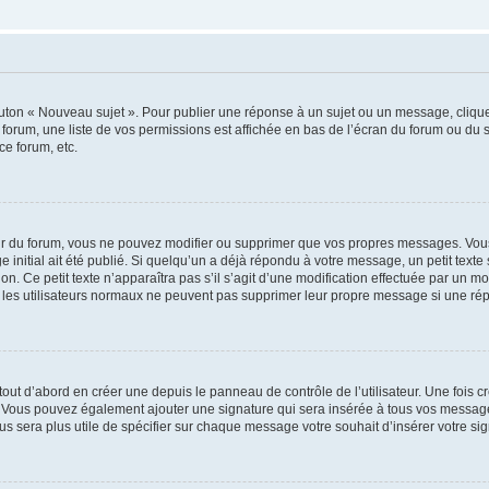
outon « Nouveau sujet ». Pour publier une réponse à un sujet ou un message, cliqu
 forum, une liste de vos permissions est affichée en bas de l’écran du forum ou du
ce forum, etc.
r du forum, vous ne pouvez modifier ou supprimer que vos propres messages. Vou
 initial ait été publié. Si quelqu’un a déjà répondu à votre message, un petit text
ion. Ce petit texte n’apparaîtra pas s’il s’agit d’une modification effectuée par un 
ue les utilisateurs normaux ne peuvent pas supprimer leur propre message si une ré
ut d’abord en créer une depuis le panneau de contrôle de l’utilisateur. Une fois c
ure. Vous pouvez également ajouter une signature qui sera insérée à tous vos mess
 vous sera plus utile de spécifier sur chaque message votre souhait d’insérer votre si