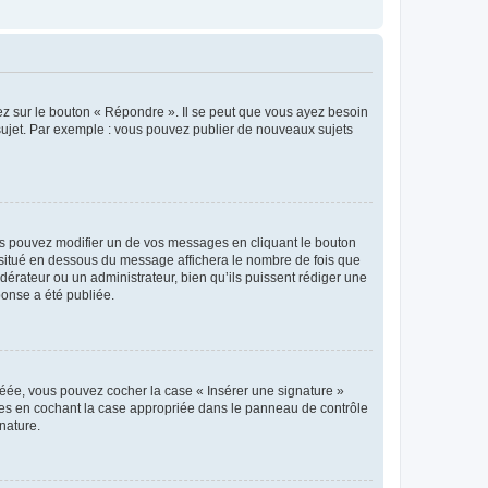
ez sur le bouton « Répondre ». Il se peut que vous ayez besoin
 sujet. Par exemple : vous pouvez publier de nouveaux sujets
s pouvez modifier un de vos messages en cliquant le bouton
e situé en dessous du message affichera le nombre de fois que
modérateur ou un administrateur, bien qu’ils puissent rédiger une
ponse a été publiée.
réée, vous pouvez cocher la case « Insérer une signature »
ages en cochant la case appropriée dans le panneau de contrôle
gnature.