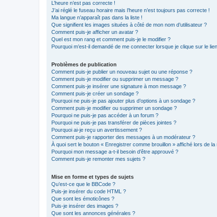
L’heure n’est pas correcte !
J’ai réglé le fuseau horaire mais l’heure n’est toujours pas correcte !
Ma langue n’apparaît pas dans la liste !
Que signifient les images situées à côté de mon nom d’utilisateur ?
Comment puis-je afficher un avatar ?
Quel est mon rang et comment puis-je le modifier ?
Pourquoi m’est-il demandé de me connecter lorsque je clique sur le lien 
Problèmes de publication
Comment puis-je publier un nouveau sujet ou une réponse ?
Comment puis-je modifier ou supprimer un message ?
Comment puis-je insérer une signature à mon message ?
Comment puis-je créer un sondage ?
Pourquoi ne puis-je pas ajouter plus d’options à un sondage ?
Comment puis-je modifier ou supprimer un sondage ?
Pourquoi ne puis-je pas accéder à un forum ?
Pourquoi ne puis-je pas transférer de pièces jointes ?
Pourquoi ai-je reçu un avertissement ?
Comment puis-je rapporter des messages à un modérateur ?
À quoi sert le bouton « Enregistrer comme brouillon » affiché lors de la 
Pourquoi mon message a-t-il besoin d’être approuvé ?
Comment puis-je remonter mes sujets ?
Mise en forme et types de sujets
Qu’est-ce que le BBCode ?
Puis-je insérer du code HTML ?
Que sont les émoticônes ?
Puis-je insérer des images ?
Que sont les annonces générales ?