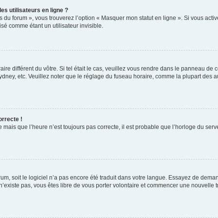
s utilisateurs en ligne ?
s du forum », vous trouverez l’option « Masquer mon statut en ligne ». Si vous activ
é comme étant un utilisateur invisible.
aire différent du vôtre. Si tel était le cas, veuillez vous rendre dans le panneau de co
ey, etc. Veuillez noter que le réglage du fuseau horaire, comme la plupart des autr
orrecte !
 mais que l’heure n’est toujours pas correcte, il est probable que l’horloge du serve
orum, soit le logiciel n’a pas encore été traduit dans votre langue. Essayez de deman
 n’existe pas, vous êtes libre de vous porter volontaire et commencer une nouvelle t