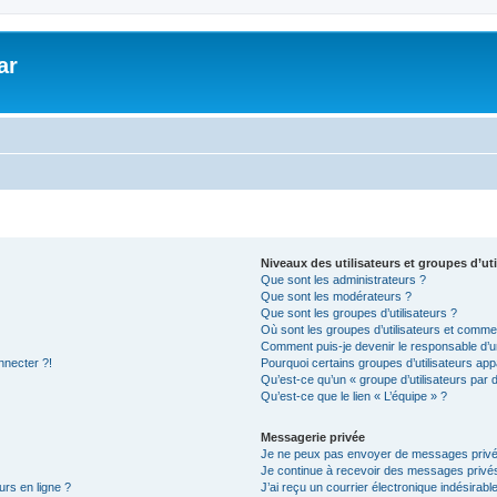
ar
Niveaux des utilisateurs et groupes d’uti
Que sont les administrateurs ?
Que sont les modérateurs ?
Que sont les groupes d’utilisateurs ?
Où sont les groupes d’utilisateurs et commen
Comment puis-je devenir le responsable d’un
nnecter ?!
Pourquoi certains groupes d’utilisateurs app
Qu’est-ce qu’un « groupe d’utilisateurs par 
Qu’est-ce que le lien « L’équipe » ?
Messagerie privée
Je ne peux pas envoyer de messages privé
Je continue à recevoir des messages privés 
urs en ligne ?
J’ai reçu un courrier électronique indésirabl