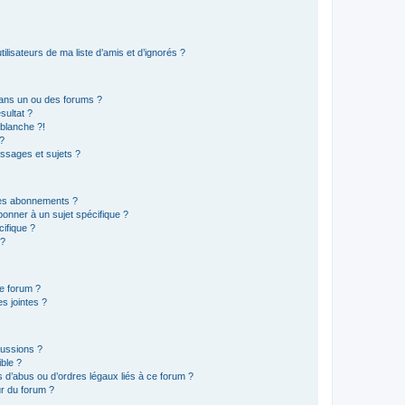
lisateurs de ma liste d’amis et d’ignorés ?
ans un ou des forums ?
sultat ?
blanche ?!
?
ssages et sujets ?
t les abonnements ?
onner à un sujet spécifique ?
ifique ?
 ?
ce forum ?
s jointes ?
cussions ?
ible ?
 d’abus ou d’ordres légaux liés à ce forum ?
r du forum ?