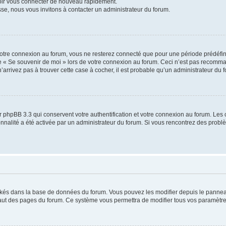
voir vous connecter de nouveau rapidement.
sse, nous vous invitons à contacter un administrateur du forum.
otre connexion au forum, vous ne resterez connecté que pour une période prédéfinie
se « Se souvenir de moi » lors de votre connexion au forum. Ceci n’est pas recomm
’arrivez pas à trouver cette case à cocher, il est probable qu’un administrateur du fo
 phpBB 3.3 qui conservent votre authentification et votre connexion au forum. Les 
tionnalité a été activée par un administrateur du forum. Si vous rencontrez des pro
ockés dans la base de données du forum. Vous pouvez les modifier depuis le panneau 
haut des pages du forum. Ce système vous permettra de modifier tous vos paramètre