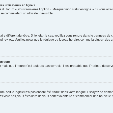
s utilisateurs en ligne ?
s du forum », vous trouverez l’option « Masquer mon statut en ligne ». Si vous activ
é comme étant un utilisateur invisible.
aire différent du vôtre. Si tel était le cas, veuillez vous rendre dans le panneau de co
ey, etc. Veuillez noter que le réglage du fuseau horaire, comme la plupart des autr
orrecte !
 mais que l’heure n’est toujours pas correcte, il est probable que l’horloge du serve
orum, soit le logiciel n’a pas encore été traduit dans votre langue. Essayez de deman
 n’existe pas, vous êtes libre de vous porter volontaire et commencer une nouvelle t