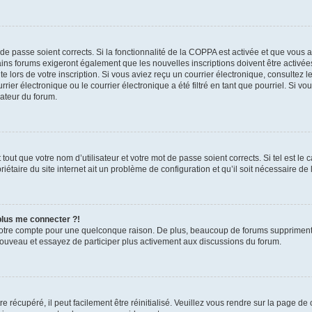
t de passe soient corrects. Si la fonctionnalité de la COPPA est activée et que vous 
ains forums exigeront également que les nouvelles inscriptions doivent être activée
te lors de votre inscription. Si vous aviez reçu un courrier électronique, consultez l
r électronique ou le courrier électronique a été filtré en tant que pourriel. Si vo
rateur du forum.
out que votre nom d’utilisateur et votre mot de passe soient corrects. Si tel est le
iétaire du site internet ait un problème de configuration et qu’il soit nécessaire de l
 plus me connecter ?!
votre compte pour une quelconque raison. De plus, beaucoup de forums suppriment pér
 nouveau et essayez de participer plus activement aux discussions du forum.
 récupéré, il peut facilement être réinitialisé. Veuillez vous rendre sur la page de