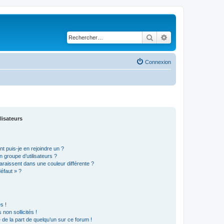
Rechercher
Recherche avancé
Connexion
lisateurs
t puis-je en rejoindre un ?
 groupe d’utilisateurs ?
araissent dans une couleur différente ?
défaut » ?
s !
non sollicités !
e de la part de quelqu’un sur ce forum !