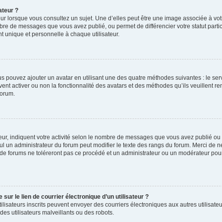
ateur ?
ur lorsque vous consultez un sujet. Une d’elles peut être une image associée à vo
mbre de messages que vous avez publié, ou permet de différencier votre statut parti
 unique et personnelle à chaque utilisateur.
ous pouvez ajouter un avatar en utilisant une des quatre méthodes suivantes : le serv
ent activer ou non la fonctionnalité des avatars et des méthodes qu’ils veuillent ren
forum.
ur, indiquent votre activité selon le nombre de messages que vous avez publié ou id
eul un administrateur du forum peut modifier le texte des rangs du forum. Merci de 
de forums ne toléreront pas ce procédé et un administrateur ou un modérateur pou
ur le lien de courrier électronique d’un utilisateur ?
s utilisateurs inscrits peuvent envoyer des courriers électroniques aux autres utili
es utilisateurs malveillants ou des robots.