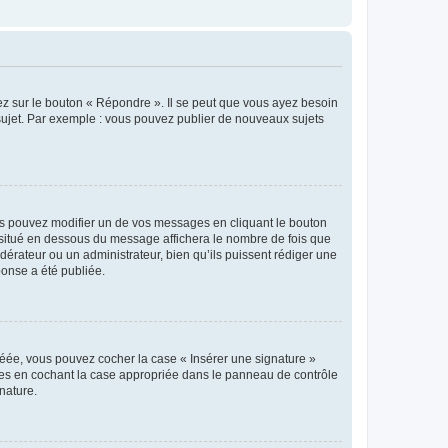
ez sur le bouton « Répondre ». Il se peut que vous ayez besoin
 sujet. Par exemple : vous pouvez publier de nouveaux sujets
s pouvez modifier un de vos messages en cliquant le bouton
e situé en dessous du message affichera le nombre de fois que
modérateur ou un administrateur, bien qu’ils puissent rédiger une
ponse a été publiée.
réée, vous pouvez cocher la case « Insérer une signature »
ages en cochant la case appropriée dans le panneau de contrôle
gnature.