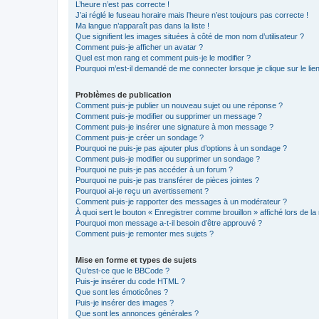
L’heure n’est pas correcte !
J’ai réglé le fuseau horaire mais l’heure n’est toujours pas correcte !
Ma langue n’apparaît pas dans la liste !
Que signifient les images situées à côté de mon nom d’utilisateur ?
Comment puis-je afficher un avatar ?
Quel est mon rang et comment puis-je le modifier ?
Pourquoi m’est-il demandé de me connecter lorsque je clique sur le lien 
Problèmes de publication
Comment puis-je publier un nouveau sujet ou une réponse ?
Comment puis-je modifier ou supprimer un message ?
Comment puis-je insérer une signature à mon message ?
Comment puis-je créer un sondage ?
Pourquoi ne puis-je pas ajouter plus d’options à un sondage ?
Comment puis-je modifier ou supprimer un sondage ?
Pourquoi ne puis-je pas accéder à un forum ?
Pourquoi ne puis-je pas transférer de pièces jointes ?
Pourquoi ai-je reçu un avertissement ?
Comment puis-je rapporter des messages à un modérateur ?
À quoi sert le bouton « Enregistrer comme brouillon » affiché lors de la 
Pourquoi mon message a-t-il besoin d’être approuvé ?
Comment puis-je remonter mes sujets ?
Mise en forme et types de sujets
Qu’est-ce que le BBCode ?
Puis-je insérer du code HTML ?
Que sont les émoticônes ?
Puis-je insérer des images ?
Que sont les annonces générales ?