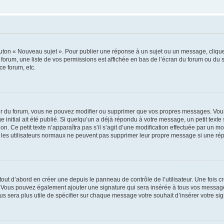
outon « Nouveau sujet ». Pour publier une réponse à un sujet ou un message, cliqu
 forum, une liste de vos permissions est affichée en bas de l’écran du forum ou du
ce forum, etc.
r du forum, vous ne pouvez modifier ou supprimer que vos propres messages. Vou
 initial ait été publié. Si quelqu’un a déjà répondu à votre message, un petit text
ion. Ce petit texte n’apparaîtra pas s’il s’agit d’une modification effectuée par un 
ue les utilisateurs normaux ne peuvent pas supprimer leur propre message si une ré
ut d’abord en créer une depuis le panneau de contrôle de l’utilisateur. Une fois c
ure. Vous pouvez également ajouter une signature qui sera insérée à tous vos mess
 vous sera plus utile de spécifier sur chaque message votre souhait d’insérer votre si