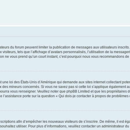
trateurs du forum peuvent limiter la publication de messages aux utilisateurs inscri
visiteurs, tels que l’affichage d’avatars personnalisés, l’utilisation de la messager
ription ne vous prend qu’un court instant, c’est pourquoi nous vous recommandons de l
t une loi des États-Unis d’Amérique qui demande aux sites internet collectant pot
 des mineurs concernés. Si vous ne savez pas si cette loi s’applique également au
 pourra vous renseigner. Veuillez noter que phpBB Limited et que les propriétaires
ue l’assistance porte sur la question « Qui dois-je contacter à propos de problèmes 
inscriptions afin d’empêcher les nouveaux visiteurs de s’inscrire. De même, il est é
s souhaitez utiliser. Pour plus d’informations, veuillez contacter un administrateur du