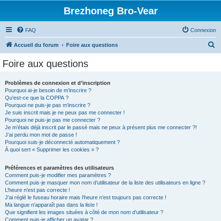
Brezhoneg Bro-Vear
FAQ
Connexion
R
Accueil du forum
Foire aux questions
e
Foire aux questions
c
h
Problèmes de connexion et d’inscription
Pourquoi ai-je besoin de m’inscrire ?
e
Qu’est-ce que la COPPA ?
r
Pourquoi ne puis-je pas m’inscrire ?
Je suis inscrit mais je ne peux pas me connecter !
c
Pourquoi ne puis-je pas me connecter ?
Je m’étais déjà inscrit par le passé mais ne peux à présent plus me connecter ?!
h
J’ai perdu mon mot de passe !
e
Pourquoi suis-je déconnecté automatiquement ?
À quoi sert « Supprimer les cookies » ?
r
Préférences et paramètres des utilisateurs
Comment puis-je modifier mes paramètres ?
Comment puis-je masquer mon nom d’utilisateur de la liste des utilisateurs en ligne ?
L’heure n’est pas correcte !
J’ai réglé le fuseau horaire mais l’heure n’est toujours pas correcte !
Ma langue n’apparaît pas dans la liste !
Que signifient les images situées à côté de mon nom d’utilisateur ?
Comment puis-je afficher un avatar ?