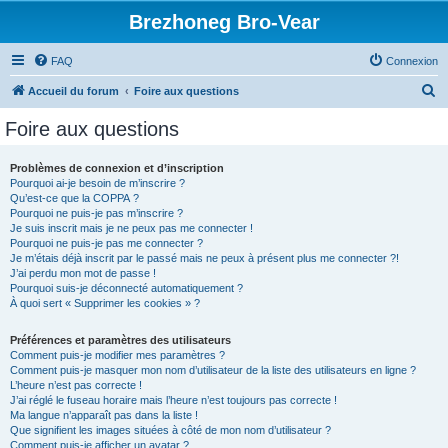
Brezhoneg Bro-Vear
FAQ
Connexion
R
Accueil du forum
Foire aux questions
e
Foire aux questions
c
h
Problèmes de connexion et d’inscription
Pourquoi ai-je besoin de m’inscrire ?
e
Qu’est-ce que la COPPA ?
r
Pourquoi ne puis-je pas m’inscrire ?
Je suis inscrit mais je ne peux pas me connecter !
c
Pourquoi ne puis-je pas me connecter ?
Je m’étais déjà inscrit par le passé mais ne peux à présent plus me connecter ?!
h
J’ai perdu mon mot de passe !
e
Pourquoi suis-je déconnecté automatiquement ?
À quoi sert « Supprimer les cookies » ?
r
Préférences et paramètres des utilisateurs
Comment puis-je modifier mes paramètres ?
Comment puis-je masquer mon nom d’utilisateur de la liste des utilisateurs en ligne ?
L’heure n’est pas correcte !
J’ai réglé le fuseau horaire mais l’heure n’est toujours pas correcte !
Ma langue n’apparaît pas dans la liste !
Que signifient les images situées à côté de mon nom d’utilisateur ?
Comment puis-je afficher un avatar ?