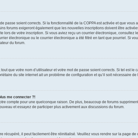
t de passe soient corrects. Si la fonctionnalité de la COPPA est activée et que vous 
ains forums exigeront également que les nouvelles inscriptions doivent être activée
te lors de votre inscription. Si vous aviez reçu un courrier électronique, consultez l
r électronique ou le courrier électronique a été filtré en tant que pourriel. Si vo
rateur du forum.
out que votre nom d’utilisateur et votre mot de passe soient corrects. Si tel est le
iétaire du site internet ait un problème de configuration et qu’il soit nécessaire de l
 plus me connecter ?!
votre compte pour une quelconque raison. De plus, beaucoup de forums suppriment pér
 nouveau et essayez de participer plus activement aux discussions du forum.
 récupéré, il peut facilement être réinitialisé. Veuillez vous rendre sur la page de