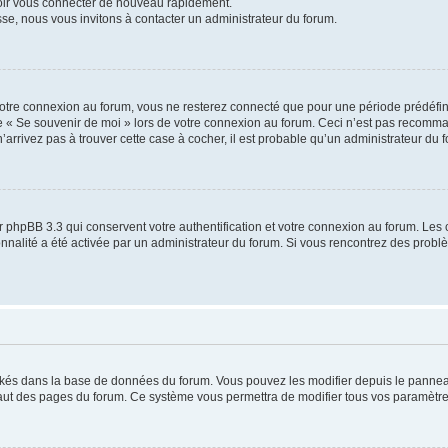
voir vous connecter de nouveau rapidement.
sse, nous vous invitons à contacter un administrateur du forum.
otre connexion au forum, vous ne resterez connecté que pour une période prédéfinie
se « Se souvenir de moi » lors de votre connexion au forum. Ceci n’est pas recomm
’arrivez pas à trouver cette case à cocher, il est probable qu’un administrateur du fo
 phpBB 3.3 qui conservent votre authentification et votre connexion au forum. Les 
tionnalité a été activée par un administrateur du forum. Si vous rencontrez des pro
ockés dans la base de données du forum. Vous pouvez les modifier depuis le panneau 
haut des pages du forum. Ce système vous permettra de modifier tous vos paramètre