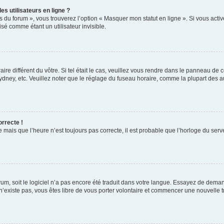
s utilisateurs en ligne ?
s du forum », vous trouverez l’option « Masquer mon statut en ligne ». Si vous activ
é comme étant un utilisateur invisible.
aire différent du vôtre. Si tel était le cas, veuillez vous rendre dans le panneau de co
ey, etc. Veuillez noter que le réglage du fuseau horaire, comme la plupart des autr
orrecte !
 mais que l’heure n’est toujours pas correcte, il est probable que l’horloge du serve
orum, soit le logiciel n’a pas encore été traduit dans votre langue. Essayez de deman
 n’existe pas, vous êtes libre de vous porter volontaire et commencer une nouvelle t