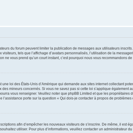
trateurs du forum peuvent limiter la publication de messages aux utilisateurs inscri
visiteurs, tels que l’affichage d’avatars personnalisés, l’utilisation de la messager
ription ne vous prend qu’un court instant, c’est pourquoi nous vous recommandons de l
t une loi des États-Unis d’Amérique qui demande aux sites internet collectant pot
 des mineurs concernés. Si vous ne savez pas si cette loi s’applique également au
 pourra vous renseigner. Veuillez noter que phpBB Limited et que les propriétaires
ue l’assistance porte sur la question « Qui dois-je contacter à propos de problèmes 
inscriptions afin d’empêcher les nouveaux visiteurs de s’inscrire. De même, il est é
s souhaitez utiliser. Pour plus d’informations, veuillez contacter un administrateur du