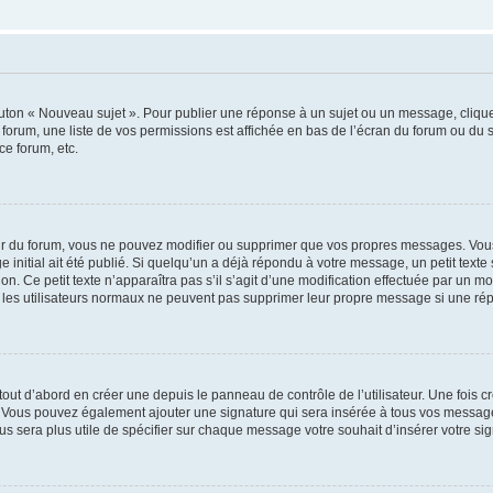
outon « Nouveau sujet ». Pour publier une réponse à un sujet ou un message, cliqu
 forum, une liste de vos permissions est affichée en bas de l’écran du forum ou du
ce forum, etc.
r du forum, vous ne pouvez modifier ou supprimer que vos propres messages. Vou
 initial ait été publié. Si quelqu’un a déjà répondu à votre message, un petit text
ion. Ce petit texte n’apparaîtra pas s’il s’agit d’une modification effectuée par un 
ue les utilisateurs normaux ne peuvent pas supprimer leur propre message si une ré
ut d’abord en créer une depuis le panneau de contrôle de l’utilisateur. Une fois c
ure. Vous pouvez également ajouter une signature qui sera insérée à tous vos mess
 vous sera plus utile de spécifier sur chaque message votre souhait d’insérer votre si