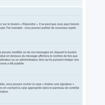
ez sur le bouton « Répondre ». Il se peut que vous ayez besoin
 sujet. Par exemple : vous pouvez publier de nouveaux sujets
s pouvez modifier un de vos messages en cliquant le bouton
e situé en dessous du message affichera le nombre de fois que
modérateur ou un administrateur, bien qu’ils puissent rédiger une
ponse a été publiée.
réée, vous pouvez cocher la case « Insérer une signature »
ages en cochant la case appropriée dans le panneau de contrôle
gnature.