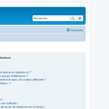
Rechercher
Recherche avancé
Connexion
lisateurs
t puis-je en rejoindre un ?
 groupe d’utilisateurs ?
araissent dans une couleur différente ?
défaut » ?
s !
non sollicités !
e de la part de quelqu’un sur ce forum !