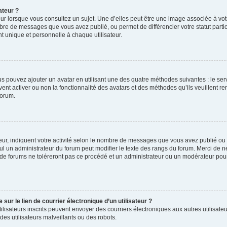
ateur ?
ur lorsque vous consultez un sujet. Une d’elles peut être une image associée à vo
mbre de messages que vous avez publié, ou permet de différencier votre statut parti
 unique et personnelle à chaque utilisateur.
ous pouvez ajouter un avatar en utilisant une des quatre méthodes suivantes : le serv
ent activer ou non la fonctionnalité des avatars et des méthodes qu’ils veuillent ren
forum.
ur, indiquent votre activité selon le nombre de messages que vous avez publié ou id
eul un administrateur du forum peut modifier le texte des rangs du forum. Merci de 
de forums ne toléreront pas ce procédé et un administrateur ou un modérateur pou
ur le lien de courrier électronique d’un utilisateur ?
s utilisateurs inscrits peuvent envoyer des courriers électroniques aux autres utili
es utilisateurs malveillants ou des robots.