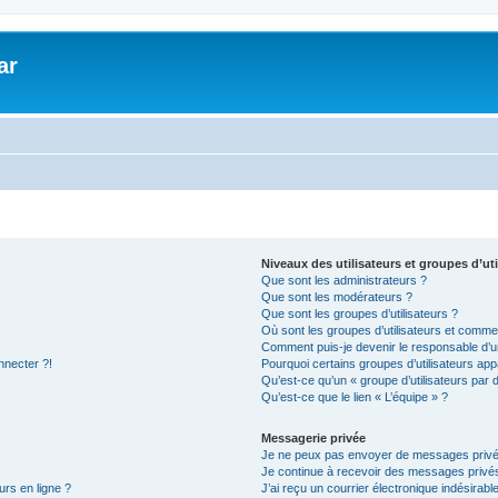
ar
Niveaux des utilisateurs et groupes d’uti
Que sont les administrateurs ?
Que sont les modérateurs ?
Que sont les groupes d’utilisateurs ?
Où sont les groupes d’utilisateurs et commen
Comment puis-je devenir le responsable d’un
nnecter ?!
Pourquoi certains groupes d’utilisateurs app
Qu’est-ce qu’un « groupe d’utilisateurs par 
Qu’est-ce que le lien « L’équipe » ?
Messagerie privée
Je ne peux pas envoyer de messages privé
Je continue à recevoir des messages privés 
urs en ligne ?
J’ai reçu un courrier électronique indésirabl