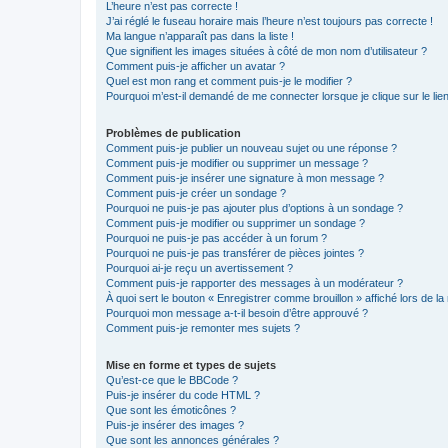
L’heure n’est pas correcte !
J’ai réglé le fuseau horaire mais l’heure n’est toujours pas correcte !
Ma langue n’apparaît pas dans la liste !
Que signifient les images situées à côté de mon nom d’utilisateur ?
Comment puis-je afficher un avatar ?
Quel est mon rang et comment puis-je le modifier ?
Pourquoi m’est-il demandé de me connecter lorsque je clique sur le lien 
Problèmes de publication
Comment puis-je publier un nouveau sujet ou une réponse ?
Comment puis-je modifier ou supprimer un message ?
Comment puis-je insérer une signature à mon message ?
Comment puis-je créer un sondage ?
Pourquoi ne puis-je pas ajouter plus d’options à un sondage ?
Comment puis-je modifier ou supprimer un sondage ?
Pourquoi ne puis-je pas accéder à un forum ?
Pourquoi ne puis-je pas transférer de pièces jointes ?
Pourquoi ai-je reçu un avertissement ?
Comment puis-je rapporter des messages à un modérateur ?
À quoi sert le bouton « Enregistrer comme brouillon » affiché lors de la 
Pourquoi mon message a-t-il besoin d’être approuvé ?
Comment puis-je remonter mes sujets ?
Mise en forme et types de sujets
Qu’est-ce que le BBCode ?
Puis-je insérer du code HTML ?
Que sont les émoticônes ?
Puis-je insérer des images ?
Que sont les annonces générales ?