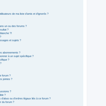
lisateurs de ma liste d’amis et d’ignorés ?
ans un ou des forums ?
sultat ?
blanche ?!
?
ssages et sujets ?
t les abonnements ?
onner à un sujet spécifique ?
ifique ?
 ?
ce forum ?
s jointes ?
cussions ?
ible ?
 d’abus ou d’ordres légaux liés à ce forum ?
r du forum ?