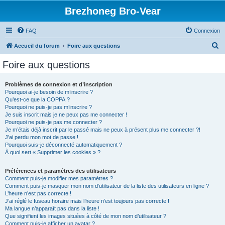
Brezhoneg Bro-Vear
FAQ
Connexion
R
Accueil du forum
Foire aux questions
e
Foire aux questions
c
h
Problèmes de connexion et d’inscription
Pourquoi ai-je besoin de m’inscrire ?
e
Qu’est-ce que la COPPA ?
r
Pourquoi ne puis-je pas m’inscrire ?
Je suis inscrit mais je ne peux pas me connecter !
c
Pourquoi ne puis-je pas me connecter ?
Je m’étais déjà inscrit par le passé mais ne peux à présent plus me connecter ?!
h
J’ai perdu mon mot de passe !
e
Pourquoi suis-je déconnecté automatiquement ?
À quoi sert « Supprimer les cookies » ?
r
Préférences et paramètres des utilisateurs
Comment puis-je modifier mes paramètres ?
Comment puis-je masquer mon nom d’utilisateur de la liste des utilisateurs en ligne ?
L’heure n’est pas correcte !
J’ai réglé le fuseau horaire mais l’heure n’est toujours pas correcte !
Ma langue n’apparaît pas dans la liste !
Que signifient les images situées à côté de mon nom d’utilisateur ?
Comment puis-je afficher un avatar ?