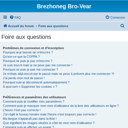
Brezhoneg Bro-Vear
FAQ
Connexion
R
Accueil du forum
Foire aux questions
e
Foire aux questions
c
h
Problèmes de connexion et d’inscription
Pourquoi ai-je besoin de m’inscrire ?
e
Qu’est-ce que la COPPA ?
r
Pourquoi ne puis-je pas m’inscrire ?
Je suis inscrit mais je ne peux pas me connecter !
c
Pourquoi ne puis-je pas me connecter ?
Je m’étais déjà inscrit par le passé mais ne peux à présent plus me connecter ?!
h
J’ai perdu mon mot de passe !
e
Pourquoi suis-je déconnecté automatiquement ?
À quoi sert « Supprimer les cookies » ?
r
Préférences et paramètres des utilisateurs
Comment puis-je modifier mes paramètres ?
Comment puis-je masquer mon nom d’utilisateur de la liste des utilisateurs en ligne ?
L’heure n’est pas correcte !
J’ai réglé le fuseau horaire mais l’heure n’est toujours pas correcte !
Ma langue n’apparaît pas dans la liste !
Que signifient les images situées à côté de mon nom d’utilisateur ?
Comment puis-je afficher un avatar ?