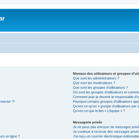
ar
Niveaux des utilisateurs et groupes d’uti
Que sont les administrateurs ?
Que sont les modérateurs ?
Que sont les groupes d’utilisateurs ?
Où sont les groupes d’utilisateurs et commen
Comment puis-je devenir le responsable d’un
nnecter ?!
Pourquoi certains groupes d’utilisateurs app
Qu’est-ce qu’un « groupe d’utilisateurs par 
Qu’est-ce que le lien « L’équipe » ?
Messagerie privée
Je ne peux pas envoyer de messages privé
Je continue à recevoir des messages privés 
urs en ligne ?
J’ai reçu un courrier électronique indésirabl