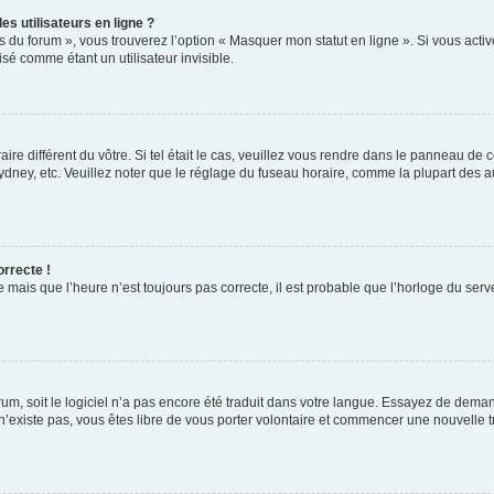
s utilisateurs en ligne ?
s du forum », vous trouverez l’option « Masquer mon statut en ligne ». Si vous activ
é comme étant un utilisateur invisible.
aire différent du vôtre. Si tel était le cas, veuillez vous rendre dans le panneau de co
ey, etc. Veuillez noter que le réglage du fuseau horaire, comme la plupart des autr
orrecte !
 mais que l’heure n’est toujours pas correcte, il est probable que l’horloge du serve
orum, soit le logiciel n’a pas encore été traduit dans votre langue. Essayez de deman
 n’existe pas, vous êtes libre de vous porter volontaire et commencer une nouvelle t