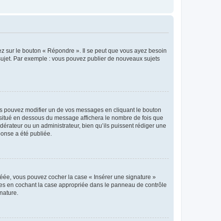
ez sur le bouton « Répondre ». Il se peut que vous ayez besoin
 sujet. Par exemple : vous pouvez publier de nouveaux sujets
s pouvez modifier un de vos messages en cliquant le bouton
e situé en dessous du message affichera le nombre de fois que
modérateur ou un administrateur, bien qu’ils puissent rédiger une
ponse a été publiée.
réée, vous pouvez cocher la case « Insérer une signature »
ages en cochant la case appropriée dans le panneau de contrôle
gnature.