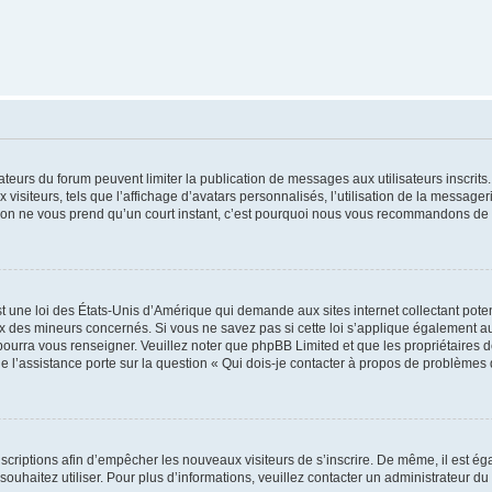
trateurs du forum peuvent limiter la publication de messages aux utilisateurs inscri
visiteurs, tels que l’affichage d’avatars personnalisés, l’utilisation de la messager
ription ne vous prend qu’un court instant, c’est pourquoi nous vous recommandons de l
t une loi des États-Unis d’Amérique qui demande aux sites internet collectant pot
 des mineurs concernés. Si vous ne savez pas si cette loi s’applique également au
 pourra vous renseigner. Veuillez noter que phpBB Limited et que les propriétaires
ue l’assistance porte sur la question « Qui dois-je contacter à propos de problèmes 
inscriptions afin d’empêcher les nouveaux visiteurs de s’inscrire. De même, il est é
s souhaitez utiliser. Pour plus d’informations, veuillez contacter un administrateur du