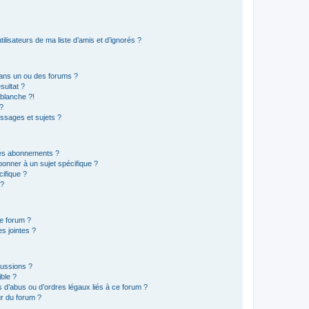
lisateurs de ma liste d’amis et d’ignorés ?
ans un ou des forums ?
sultat ?
blanche ?!
?
ssages et sujets ?
t les abonnements ?
onner à un sujet spécifique ?
ifique ?
 ?
ce forum ?
s jointes ?
cussions ?
ible ?
 d’abus ou d’ordres légaux liés à ce forum ?
r du forum ?