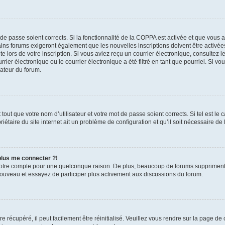
t de passe soient corrects. Si la fonctionnalité de la COPPA est activée et que vous 
ains forums exigeront également que les nouvelles inscriptions doivent être activée
te lors de votre inscription. Si vous aviez reçu un courrier électronique, consultez l
r électronique ou le courrier électronique a été filtré en tant que pourriel. Si vo
rateur du forum.
out que votre nom d’utilisateur et votre mot de passe soient corrects. Si tel est le
iétaire du site internet ait un problème de configuration et qu’il soit nécessaire de l
 plus me connecter ?!
votre compte pour une quelconque raison. De plus, beaucoup de forums suppriment pér
 nouveau et essayez de participer plus activement aux discussions du forum.
 récupéré, il peut facilement être réinitialisé. Veuillez vous rendre sur la page de