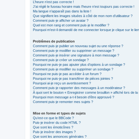
L’heure n’est pas correcte !
J’ai réglé le fuseau horaire mais l’heure n’est toujours pas correcte !
Ma langue n’apparaît pas dans la liste !
Que signifient les images situées à côté de mon nom d’utilisateur ?
Comment puis-je afficher un avatar ?
Quel est mon rang et comment puis-je le modifier ?
Pourquoi m’est-il demandé de me connecter lorsque je clique sur le lien 
Problèmes de publication
Comment puis-je publier un nouveau sujet ou une réponse ?
Comment puis-je modifier ou supprimer un message ?
Comment puis-je insérer une signature à mon message ?
Comment puis-je créer un sondage ?
Pourquoi ne puis-je pas ajouter plus d’options à un sondage ?
Comment puis-je modifier ou supprimer un sondage ?
Pourquoi ne puis-je pas accéder à un forum ?
Pourquoi ne puis-je pas transférer de pièces jointes ?
Pourquoi ai-je reçu un avertissement ?
Comment puis-je rapporter des messages à un modérateur ?
À quoi sert le bouton « Enregistrer comme brouillon » affiché lors de la 
Pourquoi mon message a-t-il besoin d’être approuvé ?
Comment puis-je remonter mes sujets ?
Mise en forme et types de sujets
Qu’est-ce que le BBCode ?
Puis-je insérer du code HTML ?
Que sont les émoticônes ?
Puis-je insérer des images ?
Que sont les annonces générales ?