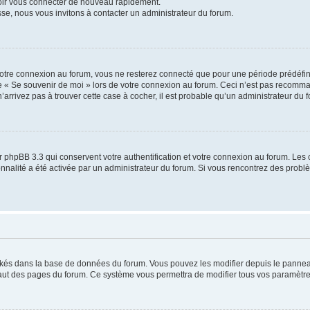
voir vous connecter de nouveau rapidement.
sse, nous vous invitons à contacter un administrateur du forum.
otre connexion au forum, vous ne resterez connecté que pour une période prédéfinie
se « Se souvenir de moi » lors de votre connexion au forum. Ceci n’est pas recomm
’arrivez pas à trouver cette case à cocher, il est probable qu’un administrateur du fo
 phpBB 3.3 qui conservent votre authentification et votre connexion au forum. Les 
tionnalité a été activée par un administrateur du forum. Si vous rencontrez des pro
ockés dans la base de données du forum. Vous pouvez les modifier depuis le panneau 
haut des pages du forum. Ce système vous permettra de modifier tous vos paramètre