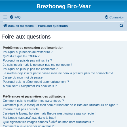
Brezhoneg Bro-Vear
FAQ
Connexion
R
Accueil du forum
Foire aux questions
e
Foire aux questions
c
h
Problèmes de connexion et d’inscription
Pourquoi ai-je besoin de m’inscrire ?
e
Qu’est-ce que la COPPA ?
r
Pourquoi ne puis-je pas m’inscrire ?
Je suis inscrit mais je ne peux pas me connecter !
c
Pourquoi ne puis-je pas me connecter ?
Je m’étais déjà inscrit par le passé mais ne peux à présent plus me connecter ?!
h
J’ai perdu mon mot de passe !
e
Pourquoi suis-je déconnecté automatiquement ?
À quoi sert « Supprimer les cookies » ?
r
Préférences et paramètres des utilisateurs
Comment puis-je modifier mes paramètres ?
Comment puis-je masquer mon nom d’utilisateur de la liste des utilisateurs en ligne ?
L’heure n’est pas correcte !
J’ai réglé le fuseau horaire mais l’heure n’est toujours pas correcte !
Ma langue n’apparaît pas dans la liste !
Que signifient les images situées à côté de mon nom d’utilisateur ?
Comment puis-je afficher un avatar ?