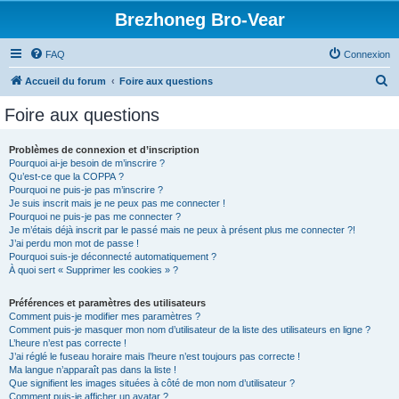
Brezhoneg Bro-Vear
FAQ
Connexion
R
Accueil du forum
Foire aux questions
e
Foire aux questions
c
h
Problèmes de connexion et d’inscription
Pourquoi ai-je besoin de m’inscrire ?
e
Qu’est-ce que la COPPA ?
r
Pourquoi ne puis-je pas m’inscrire ?
Je suis inscrit mais je ne peux pas me connecter !
c
Pourquoi ne puis-je pas me connecter ?
Je m’étais déjà inscrit par le passé mais ne peux à présent plus me connecter ?!
h
J’ai perdu mon mot de passe !
e
Pourquoi suis-je déconnecté automatiquement ?
À quoi sert « Supprimer les cookies » ?
r
Préférences et paramètres des utilisateurs
Comment puis-je modifier mes paramètres ?
Comment puis-je masquer mon nom d’utilisateur de la liste des utilisateurs en ligne ?
L’heure n’est pas correcte !
J’ai réglé le fuseau horaire mais l’heure n’est toujours pas correcte !
Ma langue n’apparaît pas dans la liste !
Que signifient les images situées à côté de mon nom d’utilisateur ?
Comment puis-je afficher un avatar ?