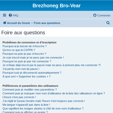
Brezhoneg Bro-Vear
FAQ
Connexion
R
Accueil du forum
Foire aux questions
e
Foire aux questions
c
h
Problèmes de connexion et d’inscription
Pourquoi ai-je besoin de m’inscrire ?
e
Qu’est-ce que la COPPA ?
r
Pourquoi ne puis-je pas m’inscrire ?
Je suis inscrit mais je ne peux pas me connecter !
c
Pourquoi ne puis-je pas me connecter ?
Je m’étais déjà inscrit par le passé mais ne peux à présent plus me connecter ?!
h
J’ai perdu mon mot de passe !
e
Pourquoi suis-je déconnecté automatiquement ?
À quoi sert « Supprimer les cookies » ?
r
Préférences et paramètres des utilisateurs
Comment puis-je modifier mes paramètres ?
Comment puis-je masquer mon nom d’utilisateur de la liste des utilisateurs en ligne ?
L’heure n’est pas correcte !
J’ai réglé le fuseau horaire mais l’heure n’est toujours pas correcte !
Ma langue n’apparaît pas dans la liste !
Que signifient les images situées à côté de mon nom d’utilisateur ?
Comment puis-je afficher un avatar ?