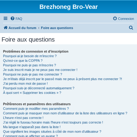
Brezhoneg Bro-Vear
FAQ
Connexion
R
Accueil du forum
Foire aux questions
e
Foire aux questions
c
h
Problèmes de connexion et d’inscription
Pourquoi ai-je besoin de m’inscrire ?
e
Qu’est-ce que la COPPA ?
r
Pourquoi ne puis-je pas m’inscrire ?
Je suis inscrit mais je ne peux pas me connecter !
c
Pourquoi ne puis-je pas me connecter ?
Je m’étais déjà inscrit par le passé mais ne peux à présent plus me connecter ?!
h
J’ai perdu mon mot de passe !
e
Pourquoi suis-je déconnecté automatiquement ?
À quoi sert « Supprimer les cookies » ?
r
Préférences et paramètres des utilisateurs
Comment puis-je modifier mes paramètres ?
Comment puis-je masquer mon nom d’utilisateur de la liste des utilisateurs en ligne ?
L’heure n’est pas correcte !
J’ai réglé le fuseau horaire mais l’heure n’est toujours pas correcte !
Ma langue n’apparaît pas dans la liste !
Que signifient les images situées à côté de mon nom d’utilisateur ?
Comment puis-je afficher un avatar ?