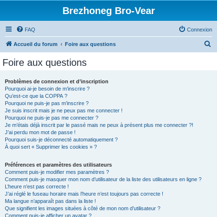
Brezhoneg Bro-Vear
FAQ
Connexion
R
Accueil du forum
Foire aux questions
e
Foire aux questions
c
h
Problèmes de connexion et d’inscription
Pourquoi ai-je besoin de m’inscrire ?
e
Qu’est-ce que la COPPA ?
r
Pourquoi ne puis-je pas m’inscrire ?
Je suis inscrit mais je ne peux pas me connecter !
c
Pourquoi ne puis-je pas me connecter ?
Je m’étais déjà inscrit par le passé mais ne peux à présent plus me connecter ?!
h
J’ai perdu mon mot de passe !
e
Pourquoi suis-je déconnecté automatiquement ?
À quoi sert « Supprimer les cookies » ?
r
Préférences et paramètres des utilisateurs
Comment puis-je modifier mes paramètres ?
Comment puis-je masquer mon nom d’utilisateur de la liste des utilisateurs en ligne ?
L’heure n’est pas correcte !
J’ai réglé le fuseau horaire mais l’heure n’est toujours pas correcte !
Ma langue n’apparaît pas dans la liste !
Que signifient les images situées à côté de mon nom d’utilisateur ?
Comment puis-je afficher un avatar ?