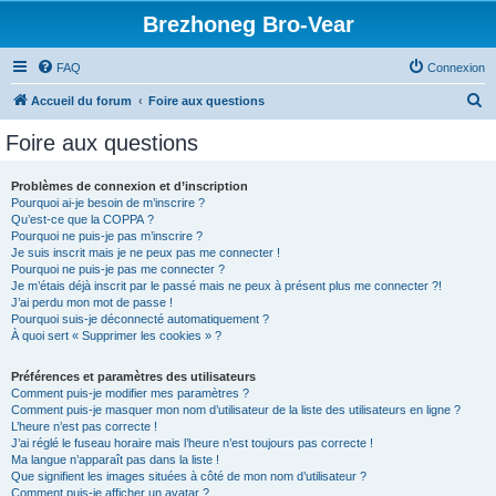
Brezhoneg Bro-Vear
FAQ
Connexion
R
Accueil du forum
Foire aux questions
e
Foire aux questions
c
h
Problèmes de connexion et d’inscription
Pourquoi ai-je besoin de m’inscrire ?
e
Qu’est-ce que la COPPA ?
r
Pourquoi ne puis-je pas m’inscrire ?
Je suis inscrit mais je ne peux pas me connecter !
c
Pourquoi ne puis-je pas me connecter ?
Je m’étais déjà inscrit par le passé mais ne peux à présent plus me connecter ?!
h
J’ai perdu mon mot de passe !
e
Pourquoi suis-je déconnecté automatiquement ?
À quoi sert « Supprimer les cookies » ?
r
Préférences et paramètres des utilisateurs
Comment puis-je modifier mes paramètres ?
Comment puis-je masquer mon nom d’utilisateur de la liste des utilisateurs en ligne ?
L’heure n’est pas correcte !
J’ai réglé le fuseau horaire mais l’heure n’est toujours pas correcte !
Ma langue n’apparaît pas dans la liste !
Que signifient les images situées à côté de mon nom d’utilisateur ?
Comment puis-je afficher un avatar ?