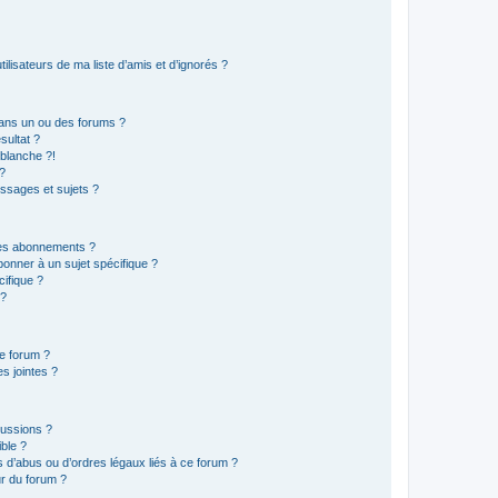
lisateurs de ma liste d’amis et d’ignorés ?
ans un ou des forums ?
sultat ?
blanche ?!
?
ssages et sujets ?
t les abonnements ?
onner à un sujet spécifique ?
ifique ?
 ?
ce forum ?
s jointes ?
cussions ?
ible ?
 d’abus ou d’ordres légaux liés à ce forum ?
r du forum ?