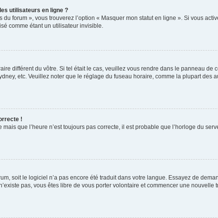
s utilisateurs en ligne ?
s du forum », vous trouverez l’option « Masquer mon statut en ligne ». Si vous activ
é comme étant un utilisateur invisible.
aire différent du vôtre. Si tel était le cas, veuillez vous rendre dans le panneau de co
ey, etc. Veuillez noter que le réglage du fuseau horaire, comme la plupart des autr
orrecte !
 mais que l’heure n’est toujours pas correcte, il est probable que l’horloge du serve
orum, soit le logiciel n’a pas encore été traduit dans votre langue. Essayez de deman
 n’existe pas, vous êtes libre de vous porter volontaire et commencer une nouvelle t