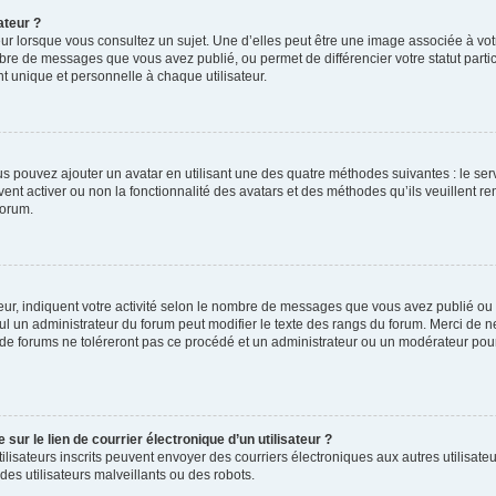
ateur ?
ur lorsque vous consultez un sujet. Une d’elles peut être une image associée à vo
mbre de messages que vous avez publié, ou permet de différencier votre statut parti
 unique et personnelle à chaque utilisateur.
ous pouvez ajouter un avatar en utilisant une des quatre méthodes suivantes : le serv
ent activer ou non la fonctionnalité des avatars et des méthodes qu’ils veuillent ren
forum.
ur, indiquent votre activité selon le nombre de messages que vous avez publié ou id
eul un administrateur du forum peut modifier le texte des rangs du forum. Merci de 
de forums ne toléreront pas ce procédé et un administrateur ou un modérateur pou
ur le lien de courrier électronique d’un utilisateur ?
s utilisateurs inscrits peuvent envoyer des courriers électroniques aux autres utili
es utilisateurs malveillants ou des robots.