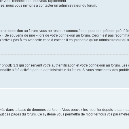
voir vous connecter de nouveau rapidement.
sse, nous vous invitons à contacter un administrateur du forum.
otre connexion au forum, vous ne resterez connecté que pour une période prédéfinie
se « Se souvenir de moi » lors de votre connexion au forum. Ceci n’est pas recomm
’arrivez pas à trouver cette case à cocher, il est probable qu’un administrateur du fo
 phpBB 3.3 qui conservent votre authentification et votre connexion au forum. Les 
tionnalité a été activée par un administrateur du forum. Si vous rencontrez des pro
ockés dans la base de données du forum. Vous pouvez les modifier depuis le panneau 
haut des pages du forum. Ce système vous permettra de modifier tous vos paramètre