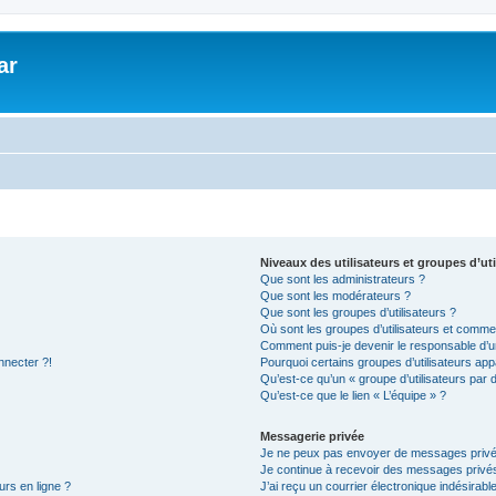
ar
Niveaux des utilisateurs et groupes d’uti
Que sont les administrateurs ?
Que sont les modérateurs ?
Que sont les groupes d’utilisateurs ?
Où sont les groupes d’utilisateurs et commen
Comment puis-je devenir le responsable d’un
nnecter ?!
Pourquoi certains groupes d’utilisateurs app
Qu’est-ce qu’un « groupe d’utilisateurs par 
Qu’est-ce que le lien « L’équipe » ?
Messagerie privée
Je ne peux pas envoyer de messages privé
Je continue à recevoir des messages privés 
urs en ligne ?
J’ai reçu un courrier électronique indésirabl