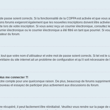
t de passe soient corrects. Si la fonctionnalité de la COPPA est activée et que vous 
ains forums exigeront également que les nouvelles inscriptions doivent être activée
te lors de votre inscription. Si vous aviez reçu un courrier électronique, consultez l
r électronique ou le courrier électronique a été filtré en tant que pourriel. Si vo
rateur du forum.
out que votre nom d’utilisateur et votre mot de passe soient corrects. Si tel est le
iétaire du site internet ait un problème de configuration et qu’il soit nécessaire de l
 plus me connecter ?!
votre compte pour une quelconque raison. De plus, beaucoup de forums suppriment pér
 nouveau et essayez de participer plus activement aux discussions du forum.
 récupéré, il peut facilement être réinitialisé. Veuillez vous rendre sur la page de