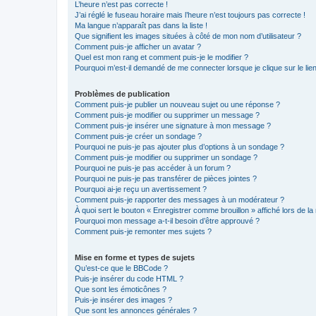
L’heure n’est pas correcte !
J’ai réglé le fuseau horaire mais l’heure n’est toujours pas correcte !
Ma langue n’apparaît pas dans la liste !
Que signifient les images situées à côté de mon nom d’utilisateur ?
Comment puis-je afficher un avatar ?
Quel est mon rang et comment puis-je le modifier ?
Pourquoi m’est-il demandé de me connecter lorsque je clique sur le lien 
Problèmes de publication
Comment puis-je publier un nouveau sujet ou une réponse ?
Comment puis-je modifier ou supprimer un message ?
Comment puis-je insérer une signature à mon message ?
Comment puis-je créer un sondage ?
Pourquoi ne puis-je pas ajouter plus d’options à un sondage ?
Comment puis-je modifier ou supprimer un sondage ?
Pourquoi ne puis-je pas accéder à un forum ?
Pourquoi ne puis-je pas transférer de pièces jointes ?
Pourquoi ai-je reçu un avertissement ?
Comment puis-je rapporter des messages à un modérateur ?
À quoi sert le bouton « Enregistrer comme brouillon » affiché lors de la 
Pourquoi mon message a-t-il besoin d’être approuvé ?
Comment puis-je remonter mes sujets ?
Mise en forme et types de sujets
Qu’est-ce que le BBCode ?
Puis-je insérer du code HTML ?
Que sont les émoticônes ?
Puis-je insérer des images ?
Que sont les annonces générales ?