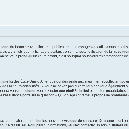
trateurs du forum peuvent limiter la publication de messages aux utilisateurs inscri
visiteurs, tels que l’affichage d’avatars personnalisés, l’utilisation de la messager
ription ne vous prend qu’un court instant, c’est pourquoi nous vous recommandons de l
t une loi des États-Unis d’Amérique qui demande aux sites internet collectant pot
 des mineurs concernés. Si vous ne savez pas si cette loi s’applique également au
 pourra vous renseigner. Veuillez noter que phpBB Limited et que les propriétaires
ue l’assistance porte sur la question « Qui dois-je contacter à propos de problèmes 
inscriptions afin d’empêcher les nouveaux visiteurs de s’inscrire. De même, il est é
s souhaitez utiliser. Pour plus d’informations, veuillez contacter un administrateur du