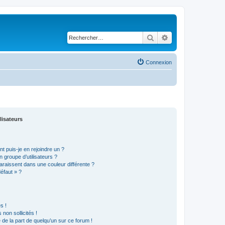
Rechercher
Recherche avancé
Connexion
lisateurs
t puis-je en rejoindre un ?
 groupe d’utilisateurs ?
araissent dans une couleur différente ?
défaut » ?
s !
non sollicités !
e de la part de quelqu’un sur ce forum !