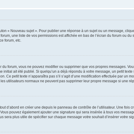
outon « Nouveau sujet ». Pour publier une réponse à un sujet ou un message, cliqu
 forum, une liste de vos permissions est affichée en bas de l’écran du forum ou du
ce forum, etc.
r du forum, vous ne pouvez modifier ou supprimer que vos propres messages. Vou
 initial ait été publié. Si quelqu’un a déjà répondu à votre message, un petit text
ion. Ce petit texte n’apparaîtra pas s’il s’agit d’une modification effectuée par un 
ue les utilisateurs normaux ne peuvent pas supprimer leur propre message si une ré
ut d’abord en créer une depuis le panneau de contrôle de l’utilisateur. Une fois c
ure. Vous pouvez également ajouter une signature qui sera insérée à tous vos mess
 vous sera plus utile de spécifier sur chaque message votre souhait d’insérer votre si