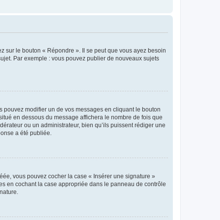
ez sur le bouton « Répondre ». Il se peut que vous ayez besoin
 sujet. Par exemple : vous pouvez publier de nouveaux sujets
s pouvez modifier un de vos messages en cliquant le bouton
e situé en dessous du message affichera le nombre de fois que
modérateur ou un administrateur, bien qu’ils puissent rédiger une
ponse a été publiée.
réée, vous pouvez cocher la case « Insérer une signature »
ages en cochant la case appropriée dans le panneau de contrôle
gnature.