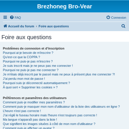
Brezhoneg Bro-Vear
FAQ
Connexion
R
Accueil du forum
Foire aux questions
e
Foire aux questions
c
h
Problèmes de connexion et d’inscription
Pourquoi ai-je besoin de m’inscrire ?
e
Qu’est-ce que la COPPA ?
r
Pourquoi ne puis-je pas m’inscrire ?
Je suis inscrit mais je ne peux pas me connecter !
c
Pourquoi ne puis-je pas me connecter ?
Je m’étais déjà inscrit par le passé mais ne peux à présent plus me connecter ?!
h
J’ai perdu mon mot de passe !
e
Pourquoi suis-je déconnecté automatiquement ?
À quoi sert « Supprimer les cookies » ?
r
Préférences et paramètres des utilisateurs
Comment puis-je modifier mes paramètres ?
Comment puis-je masquer mon nom d’utilisateur de la liste des utilisateurs en ligne ?
L’heure n’est pas correcte !
J’ai réglé le fuseau horaire mais l’heure n’est toujours pas correcte !
Ma langue n’apparaît pas dans la liste !
Que signifient les images situées à côté de mon nom d’utilisateur ?
Comment puis-je afficher un avatar ?