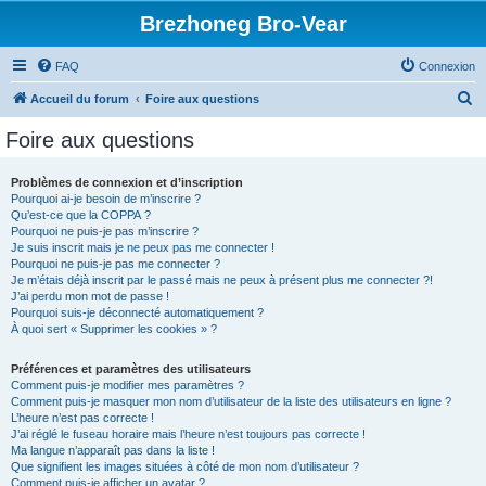
Brezhoneg Bro-Vear
FAQ
Connexion
R
Accueil du forum
Foire aux questions
e
Foire aux questions
c
h
Problèmes de connexion et d’inscription
Pourquoi ai-je besoin de m’inscrire ?
e
Qu’est-ce que la COPPA ?
r
Pourquoi ne puis-je pas m’inscrire ?
Je suis inscrit mais je ne peux pas me connecter !
c
Pourquoi ne puis-je pas me connecter ?
Je m’étais déjà inscrit par le passé mais ne peux à présent plus me connecter ?!
h
J’ai perdu mon mot de passe !
e
Pourquoi suis-je déconnecté automatiquement ?
À quoi sert « Supprimer les cookies » ?
r
Préférences et paramètres des utilisateurs
Comment puis-je modifier mes paramètres ?
Comment puis-je masquer mon nom d’utilisateur de la liste des utilisateurs en ligne ?
L’heure n’est pas correcte !
J’ai réglé le fuseau horaire mais l’heure n’est toujours pas correcte !
Ma langue n’apparaît pas dans la liste !
Que signifient les images situées à côté de mon nom d’utilisateur ?
Comment puis-je afficher un avatar ?