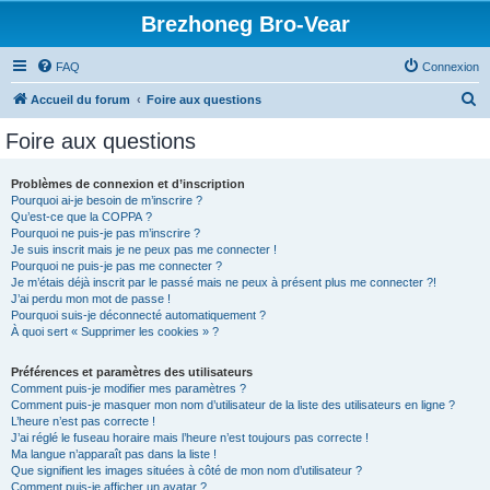
Brezhoneg Bro-Vear
FAQ
Connexion
R
Accueil du forum
Foire aux questions
e
Foire aux questions
c
h
Problèmes de connexion et d’inscription
Pourquoi ai-je besoin de m’inscrire ?
e
Qu’est-ce que la COPPA ?
r
Pourquoi ne puis-je pas m’inscrire ?
Je suis inscrit mais je ne peux pas me connecter !
c
Pourquoi ne puis-je pas me connecter ?
Je m’étais déjà inscrit par le passé mais ne peux à présent plus me connecter ?!
h
J’ai perdu mon mot de passe !
e
Pourquoi suis-je déconnecté automatiquement ?
À quoi sert « Supprimer les cookies » ?
r
Préférences et paramètres des utilisateurs
Comment puis-je modifier mes paramètres ?
Comment puis-je masquer mon nom d’utilisateur de la liste des utilisateurs en ligne ?
L’heure n’est pas correcte !
J’ai réglé le fuseau horaire mais l’heure n’est toujours pas correcte !
Ma langue n’apparaît pas dans la liste !
Que signifient les images situées à côté de mon nom d’utilisateur ?
Comment puis-je afficher un avatar ?