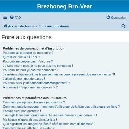
Brezhoneg Bro-Vear
FAQ
Connexion
R
Accueil du forum
Foire aux questions
e
Foire aux questions
c
h
Problèmes de connexion et d’inscription
Pourquoi ai-je besoin de m’inscrire ?
e
Qu’est-ce que la COPPA ?
r
Pourquoi ne puis-je pas m’inscrire ?
Je suis inscrit mais je ne peux pas me connecter !
c
Pourquoi ne puis-je pas me connecter ?
Je m’étais déjà inscrit par le passé mais ne peux à présent plus me connecter ?!
h
J’ai perdu mon mot de passe !
e
Pourquoi suis-je déconnecté automatiquement ?
À quoi sert « Supprimer les cookies » ?
r
Préférences et paramètres des utilisateurs
Comment puis-je modifier mes paramètres ?
Comment puis-je masquer mon nom d’utilisateur de la liste des utilisateurs en ligne ?
L’heure n’est pas correcte !
J’ai réglé le fuseau horaire mais l’heure n’est toujours pas correcte !
Ma langue n’apparaît pas dans la liste !
Que signifient les images situées à côté de mon nom d’utilisateur ?
Comment puis-je afficher un avatar ?