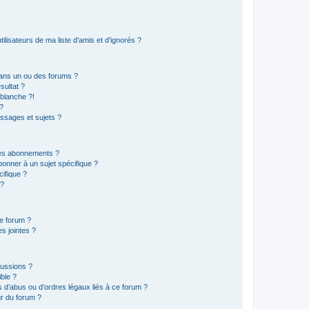
lisateurs de ma liste d’amis et d’ignorés ?
ans un ou des forums ?
sultat ?
blanche ?!
?
ssages et sujets ?
t les abonnements ?
onner à un sujet spécifique ?
ifique ?
 ?
ce forum ?
s jointes ?
cussions ?
ible ?
 d’abus ou d’ordres légaux liés à ce forum ?
r du forum ?