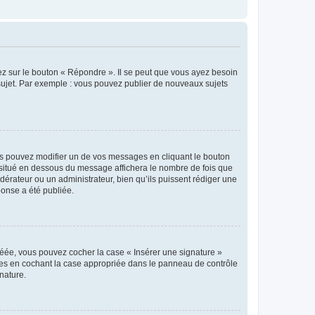
ez sur le bouton « Répondre ». Il se peut que vous ayez besoin
 sujet. Par exemple : vous pouvez publier de nouveaux sujets
s pouvez modifier un de vos messages en cliquant le bouton
e situé en dessous du message affichera le nombre de fois que
modérateur ou un administrateur, bien qu’ils puissent rédiger une
ponse a été publiée.
réée, vous pouvez cocher la case « Insérer une signature »
ages en cochant la case appropriée dans le panneau de contrôle
gnature.