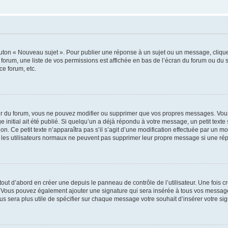
outon « Nouveau sujet ». Pour publier une réponse à un sujet ou un message, cliqu
 forum, une liste de vos permissions est affichée en bas de l’écran du forum ou du
ce forum, etc.
r du forum, vous ne pouvez modifier ou supprimer que vos propres messages. Vou
 initial ait été publié. Si quelqu’un a déjà répondu à votre message, un petit text
ion. Ce petit texte n’apparaîtra pas s’il s’agit d’une modification effectuée par un 
ue les utilisateurs normaux ne peuvent pas supprimer leur propre message si une ré
ut d’abord en créer une depuis le panneau de contrôle de l’utilisateur. Une fois c
ure. Vous pouvez également ajouter une signature qui sera insérée à tous vos mess
 vous sera plus utile de spécifier sur chaque message votre souhait d’insérer votre si