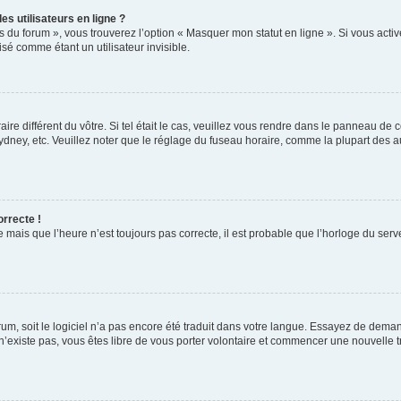
s utilisateurs en ligne ?
s du forum », vous trouverez l’option « Masquer mon statut en ligne ». Si vous activ
é comme étant un utilisateur invisible.
aire différent du vôtre. Si tel était le cas, veuillez vous rendre dans le panneau de co
ey, etc. Veuillez noter que le réglage du fuseau horaire, comme la plupart des autr
orrecte !
 mais que l’heure n’est toujours pas correcte, il est probable que l’horloge du serve
orum, soit le logiciel n’a pas encore été traduit dans votre langue. Essayez de deman
 n’existe pas, vous êtes libre de vous porter volontaire et commencer une nouvelle t