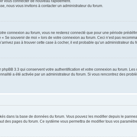
voir vous connecter de nouveau rapidement.
sse, nous vous invitons à contacter un administrateur du forum.
otre connexion au forum, vous ne resterez connecté que pour une période prédéfinie
se « Se souvenir de moi » lors de votre connexion au forum. Ceci n’est pas recomm
’arrivez pas à trouver cette case à cocher, il est probable qu’un administrateur du fo
 phpBB 3.3 qui conservent votre authentification et votre connexion au forum. Les 
tionnalité a été activée par un administrateur du forum. Si vous rencontrez des pro
ockés dans la base de données du forum. Vous pouvez les modifier depuis le panneau 
haut des pages du forum. Ce système vous permettra de modifier tous vos paramètre