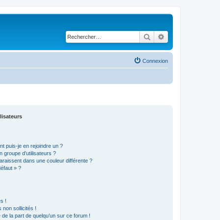
Rechercher
Recherche avancé
Connexion
lisateurs
t puis-je en rejoindre un ?
 groupe d’utilisateurs ?
araissent dans une couleur différente ?
défaut » ?
s !
non sollicités !
e de la part de quelqu’un sur ce forum !