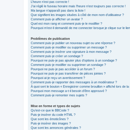
L’heure n’est pas correcte !
J’ai réglé le fuseau horaire mais l’heure n’est toujours pas correcte !
Ma langue n’apparaît pas dans la liste !
Que signifient les images situées à côté de mon nom d’utilisateur ?
Comment puis-je afficher un avatar ?
Quel est mon rang et comment puis-je le modifier ?
Pourquoi m’est-il demandé de me connecter lorsque je clique sur le lien 
Problèmes de publication
Comment puis-je publier un nouveau sujet ou une réponse ?
Comment puis-je modifier ou supprimer un message ?
Comment puis-je insérer une signature à mon message ?
Comment puis-je créer un sondage ?
Pourquoi ne puis-je pas ajouter plus d’options à un sondage ?
Comment puis-je modifier ou supprimer un sondage ?
Pourquoi ne puis-je pas accéder à un forum ?
Pourquoi ne puis-je pas transférer de pièces jointes ?
Pourquoi ai-je reçu un avertissement ?
Comment puis-je rapporter des messages à un modérateur ?
À quoi sert le bouton « Enregistrer comme brouillon » affiché lors de la 
Pourquoi mon message a-t-il besoin d’être approuvé ?
Comment puis-je remonter mes sujets ?
Mise en forme et types de sujets
Qu’est-ce que le BBCode ?
Puis-je insérer du code HTML ?
Que sont les émoticônes ?
Puis-je insérer des images ?
Que sont les annonces générales ?