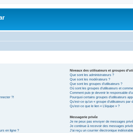
ar
Niveaux des utilisateurs et groupes d’uti
Que sont les administrateurs ?
Que sont les modérateurs ?
Que sont les groupes d’utilisateurs ?
Où sont les groupes d’utilisateurs et commen
Comment puis-je devenir le responsable d’un
nnecter ?!
Pourquoi certains groupes d’utilisateurs app
Qu’est-ce qu’un « groupe d’utilisateurs par 
Qu’est-ce que le lien « L’équipe » ?
Messagerie privée
Je ne peux pas envoyer de messages privé
Je continue à recevoir des messages privés 
urs en ligne ?
J’ai reçu un courrier électronique indésirabl