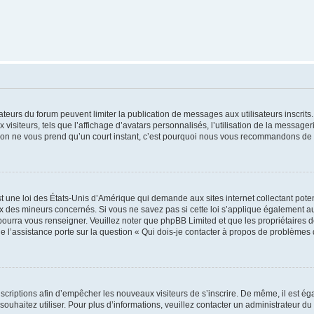
trateurs du forum peuvent limiter la publication de messages aux utilisateurs inscri
visiteurs, tels que l’affichage d’avatars personnalisés, l’utilisation de la messager
ription ne vous prend qu’un court instant, c’est pourquoi nous vous recommandons de l
t une loi des États-Unis d’Amérique qui demande aux sites internet collectant pot
 des mineurs concernés. Si vous ne savez pas si cette loi s’applique également au
 pourra vous renseigner. Veuillez noter que phpBB Limited et que les propriétaires
ue l’assistance porte sur la question « Qui dois-je contacter à propos de problèmes 
inscriptions afin d’empêcher les nouveaux visiteurs de s’inscrire. De même, il est é
s souhaitez utiliser. Pour plus d’informations, veuillez contacter un administrateur du