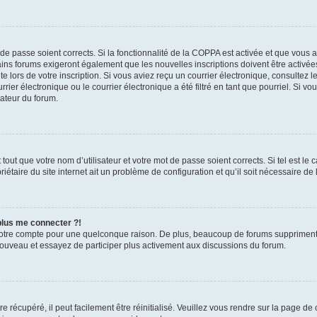
t de passe soient corrects. Si la fonctionnalité de la COPPA est activée et que vous 
ains forums exigeront également que les nouvelles inscriptions doivent être activée
te lors de votre inscription. Si vous aviez reçu un courrier électronique, consultez l
r électronique ou le courrier électronique a été filtré en tant que pourriel. Si vo
rateur du forum.
out que votre nom d’utilisateur et votre mot de passe soient corrects. Si tel est le
iétaire du site internet ait un problème de configuration et qu’il soit nécessaire de l
 plus me connecter ?!
votre compte pour une quelconque raison. De plus, beaucoup de forums suppriment pér
 nouveau et essayez de participer plus activement aux discussions du forum.
 récupéré, il peut facilement être réinitialisé. Veuillez vous rendre sur la page de