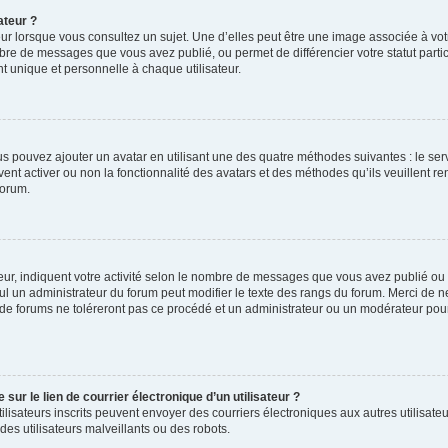
ateur ?
ur lorsque vous consultez un sujet. Une d’elles peut être une image associée à vo
mbre de messages que vous avez publié, ou permet de différencier votre statut parti
 unique et personnelle à chaque utilisateur.
ous pouvez ajouter un avatar en utilisant une des quatre méthodes suivantes : le serv
ent activer ou non la fonctionnalité des avatars et des méthodes qu’ils veuillent ren
forum.
ur, indiquent votre activité selon le nombre de messages que vous avez publié ou id
eul un administrateur du forum peut modifier le texte des rangs du forum. Merci de 
de forums ne toléreront pas ce procédé et un administrateur ou un modérateur pou
ur le lien de courrier électronique d’un utilisateur ?
s utilisateurs inscrits peuvent envoyer des courriers électroniques aux autres utili
es utilisateurs malveillants ou des robots.