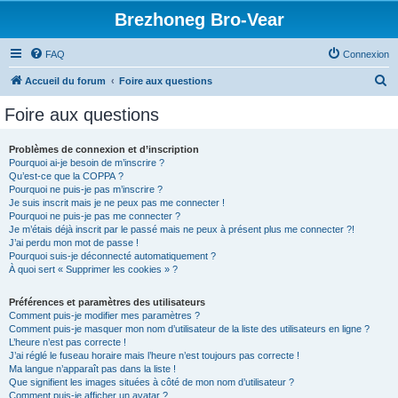
Brezhoneg Bro-Vear
FAQ
Connexion
R
Accueil du forum
Foire aux questions
e
Foire aux questions
c
h
Problèmes de connexion et d’inscription
Pourquoi ai-je besoin de m’inscrire ?
e
Qu’est-ce que la COPPA ?
r
Pourquoi ne puis-je pas m’inscrire ?
Je suis inscrit mais je ne peux pas me connecter !
c
Pourquoi ne puis-je pas me connecter ?
Je m’étais déjà inscrit par le passé mais ne peux à présent plus me connecter ?!
h
J’ai perdu mon mot de passe !
e
Pourquoi suis-je déconnecté automatiquement ?
À quoi sert « Supprimer les cookies » ?
r
Préférences et paramètres des utilisateurs
Comment puis-je modifier mes paramètres ?
Comment puis-je masquer mon nom d’utilisateur de la liste des utilisateurs en ligne ?
L’heure n’est pas correcte !
J’ai réglé le fuseau horaire mais l’heure n’est toujours pas correcte !
Ma langue n’apparaît pas dans la liste !
Que signifient les images situées à côté de mon nom d’utilisateur ?
Comment puis-je afficher un avatar ?