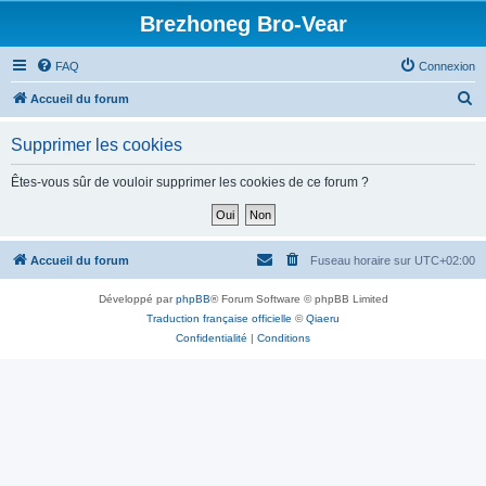
Brezhoneg Bro-Vear
FAQ
Connexion
R
Accueil du forum
e
Supprimer les cookies
c
h
Êtes-vous sûr de vouloir supprimer les cookies de ce forum ?
e
r
c
Accueil du forum
Fuseau horaire sur
UTC+02:00
h
Développé par
phpBB
® Forum Software © phpBB Limited
e
Traduction française officielle
©
Qiaeru
r
Confidentialité
|
Conditions