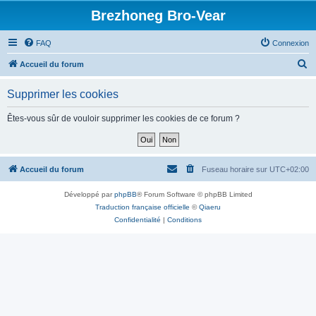
Brezhoneg Bro-Vear
FAQ
Connexion
R
Accueil du forum
e
Supprimer les cookies
c
h
Êtes-vous sûr de vouloir supprimer les cookies de ce forum ?
e
r
c
Accueil du forum
Fuseau horaire sur
UTC+02:00
h
Développé par
phpBB
® Forum Software © phpBB Limited
e
Traduction française officielle
©
Qiaeru
r
Confidentialité
|
Conditions