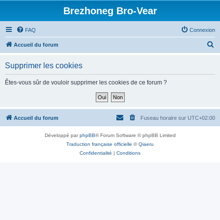
Brezhoneg Bro-Vear
FAQ
Connexion
R
Accueil du forum
e
Supprimer les cookies
c
h
Êtes-vous sûr de vouloir supprimer les cookies de ce forum ?
e
r
c
Accueil du forum
Fuseau horaire sur
UTC+02:00
h
Développé par
phpBB
® Forum Software © phpBB Limited
e
Traduction française officielle
©
Qiaeru
r
Confidentialité
|
Conditions