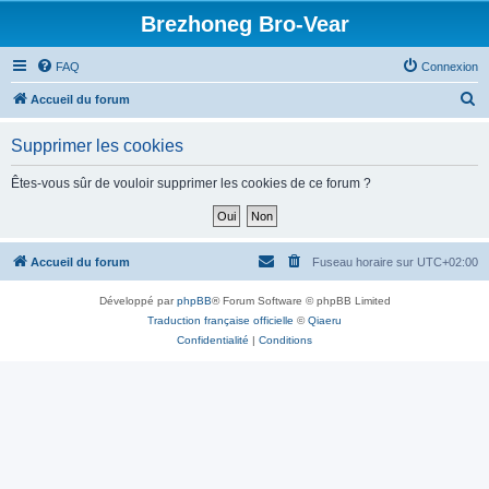
Brezhoneg Bro-Vear
FAQ
Connexion
R
Accueil du forum
e
Supprimer les cookies
c
h
Êtes-vous sûr de vouloir supprimer les cookies de ce forum ?
e
r
c
Accueil du forum
Fuseau horaire sur
UTC+02:00
h
Développé par
phpBB
® Forum Software © phpBB Limited
e
Traduction française officielle
©
Qiaeru
r
Confidentialité
|
Conditions