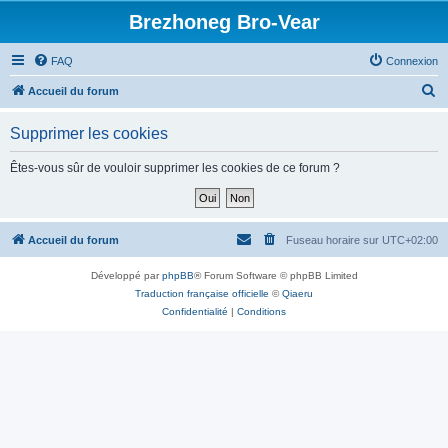
Brezhoneg Bro-Vear
FAQ
Connexion
R
Accueil du forum
e
Supprimer les cookies
c
h
Êtes-vous sûr de vouloir supprimer les cookies de ce forum ?
e
r
c
Accueil du forum
Fuseau horaire sur
UTC+02:00
h
Développé par
phpBB
® Forum Software © phpBB Limited
e
Traduction française officielle
©
Qiaeru
r
Confidentialité
|
Conditions