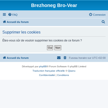
Brezhoneg Bro-Vear
FAQ
Connexion
R
Accueil du forum
e
Supprimer les cookies
c
h
Êtes-vous sûr de vouloir supprimer les cookies de ce forum ?
e
r
c
Accueil du forum
Fuseau horaire sur
UTC+02:00
h
Développé par
phpBB
® Forum Software © phpBB Limited
e
Traduction française officielle
©
Qiaeru
r
Confidentialité
|
Conditions