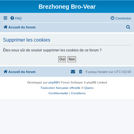
Brezhoneg Bro-Vear
FAQ
Connexion
R
Accueil du forum
e
Supprimer les cookies
c
h
Êtes-vous sûr de vouloir supprimer les cookies de ce forum ?
e
r
c
Accueil du forum
Fuseau horaire sur
UTC+02:00
h
Développé par
phpBB
® Forum Software © phpBB Limited
e
Traduction française officielle
©
Qiaeru
r
Confidentialité
|
Conditions