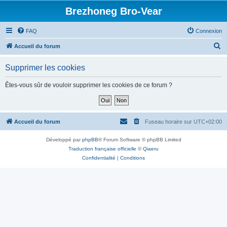
Brezhoneg Bro-Vear
FAQ
Connexion
R
Accueil du forum
e
Supprimer les cookies
c
h
Êtes-vous sûr de vouloir supprimer les cookies de ce forum ?
e
r
c
Accueil du forum
Fuseau horaire sur
UTC+02:00
h
Développé par
phpBB
® Forum Software © phpBB Limited
e
Traduction française officielle
©
Qiaeru
r
Confidentialité
|
Conditions