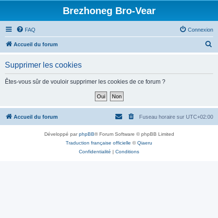
Brezhoneg Bro-Vear
FAQ
Connexion
R
Accueil du forum
e
Supprimer les cookies
c
h
Êtes-vous sûr de vouloir supprimer les cookies de ce forum ?
e
r
c
Accueil du forum
Fuseau horaire sur
UTC+02:00
h
Développé par
phpBB
® Forum Software © phpBB Limited
e
Traduction française officielle
©
Qiaeru
r
Confidentialité
|
Conditions