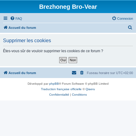
Brezhoneg Bro-Vear
FAQ
Connexion
R
Accueil du forum
e
Supprimer les cookies
c
h
Êtes-vous sûr de vouloir supprimer les cookies de ce forum ?
e
r
c
Accueil du forum
Fuseau horaire sur
UTC+02:00
h
Développé par
phpBB
® Forum Software © phpBB Limited
e
Traduction française officielle
©
Qiaeru
r
Confidentialité
|
Conditions