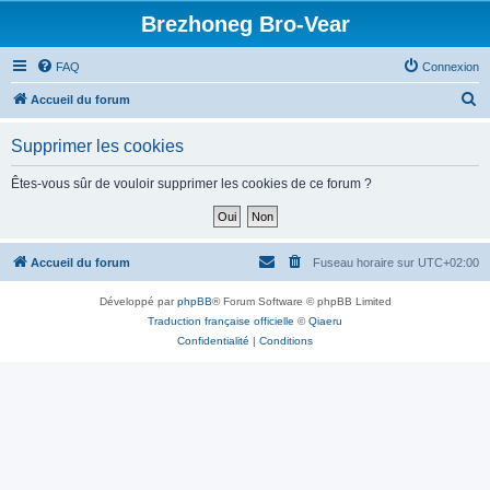
Brezhoneg Bro-Vear
FAQ
Connexion
R
Accueil du forum
e
Supprimer les cookies
c
h
Êtes-vous sûr de vouloir supprimer les cookies de ce forum ?
e
r
c
Accueil du forum
Fuseau horaire sur
UTC+02:00
h
Développé par
phpBB
® Forum Software © phpBB Limited
e
Traduction française officielle
©
Qiaeru
r
Confidentialité
|
Conditions