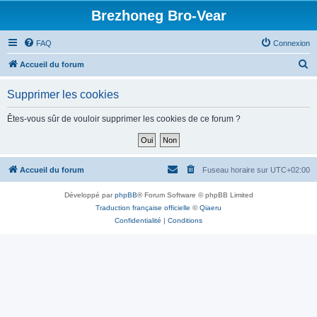
Brezhoneg Bro-Vear
FAQ
Connexion
R
Accueil du forum
e
Supprimer les cookies
c
h
Êtes-vous sûr de vouloir supprimer les cookies de ce forum ?
e
r
c
Accueil du forum
Fuseau horaire sur
UTC+02:00
h
Développé par
phpBB
® Forum Software © phpBB Limited
e
Traduction française officielle
©
Qiaeru
r
Confidentialité
|
Conditions