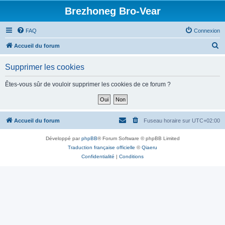
Brezhoneg Bro-Vear
FAQ
Connexion
R
Accueil du forum
e
Supprimer les cookies
c
h
Êtes-vous sûr de vouloir supprimer les cookies de ce forum ?
e
r
c
Accueil du forum
Fuseau horaire sur
UTC+02:00
h
Développé par
phpBB
® Forum Software © phpBB Limited
e
Traduction française officielle
©
Qiaeru
r
Confidentialité
|
Conditions