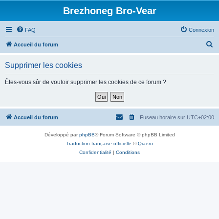
Brezhoneg Bro-Vear
FAQ
Connexion
R
Accueil du forum
e
Supprimer les cookies
c
h
Êtes-vous sûr de vouloir supprimer les cookies de ce forum ?
e
r
c
Accueil du forum
Fuseau horaire sur
UTC+02:00
h
Développé par
phpBB
® Forum Software © phpBB Limited
e
Traduction française officielle
©
Qiaeru
r
Confidentialité
|
Conditions