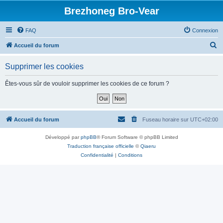
Brezhoneg Bro-Vear
FAQ
Connexion
R
Accueil du forum
e
Supprimer les cookies
c
h
Êtes-vous sûr de vouloir supprimer les cookies de ce forum ?
e
r
c
Accueil du forum
Fuseau horaire sur
UTC+02:00
h
Développé par
phpBB
® Forum Software © phpBB Limited
e
Traduction française officielle
©
Qiaeru
r
Confidentialité
|
Conditions