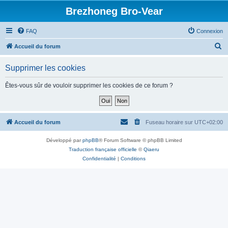
Brezhoneg Bro-Vear
FAQ
Connexion
R
Accueil du forum
e
Supprimer les cookies
c
h
Êtes-vous sûr de vouloir supprimer les cookies de ce forum ?
e
r
c
Accueil du forum
Fuseau horaire sur
UTC+02:00
h
Développé par
phpBB
® Forum Software © phpBB Limited
e
Traduction française officielle
©
Qiaeru
r
Confidentialité
|
Conditions