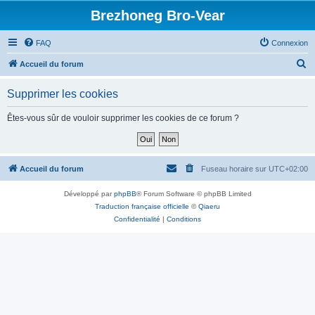
Brezhoneg Bro-Vear
FAQ
Connexion
R
Accueil du forum
e
Supprimer les cookies
c
h
Êtes-vous sûr de vouloir supprimer les cookies de ce forum ?
e
r
c
Accueil du forum
Fuseau horaire sur
UTC+02:00
h
Développé par
phpBB
® Forum Software © phpBB Limited
e
Traduction française officielle
©
Qiaeru
r
Confidentialité
|
Conditions