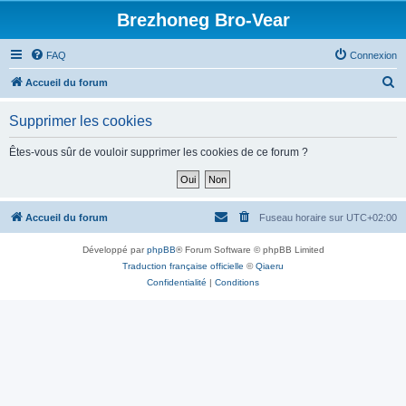
Brezhoneg Bro-Vear
FAQ
Connexion
R
Accueil du forum
e
Supprimer les cookies
c
h
Êtes-vous sûr de vouloir supprimer les cookies de ce forum ?
e
r
c
Accueil du forum
Fuseau horaire sur
UTC+02:00
h
Développé par
phpBB
® Forum Software © phpBB Limited
e
Traduction française officielle
©
Qiaeru
r
Confidentialité
|
Conditions