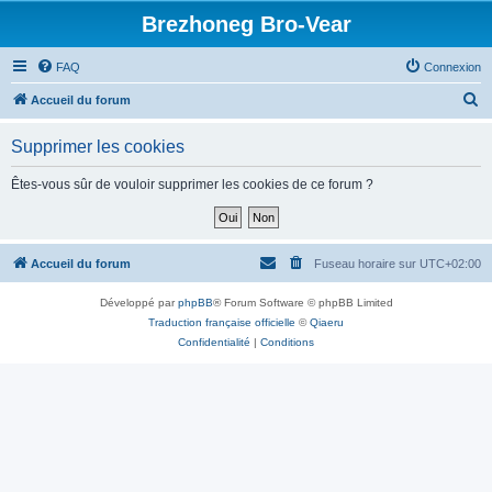
Brezhoneg Bro-Vear
FAQ
Connexion
R
Accueil du forum
e
Supprimer les cookies
c
h
Êtes-vous sûr de vouloir supprimer les cookies de ce forum ?
e
r
c
Accueil du forum
Fuseau horaire sur
UTC+02:00
h
Développé par
phpBB
® Forum Software © phpBB Limited
e
Traduction française officielle
©
Qiaeru
r
Confidentialité
|
Conditions