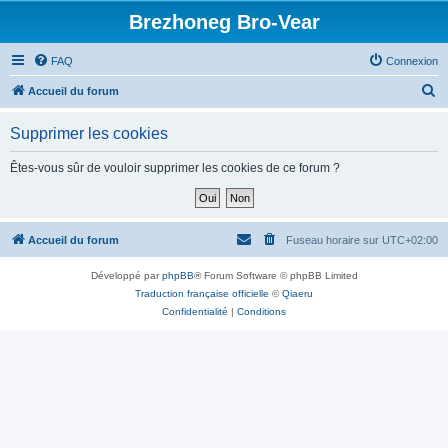
Brezhoneg Bro-Vear
FAQ
Connexion
R
Accueil du forum
e
Supprimer les cookies
c
h
Êtes-vous sûr de vouloir supprimer les cookies de ce forum ?
e
r
c
Accueil du forum
Fuseau horaire sur
UTC+02:00
h
Développé par
phpBB
® Forum Software © phpBB Limited
e
Traduction française officielle
©
Qiaeru
r
Confidentialité
|
Conditions