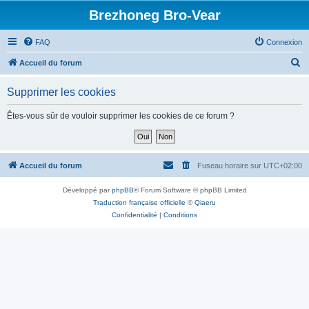
Brezhoneg Bro-Vear
FAQ
Connexion
R
Accueil du forum
e
Supprimer les cookies
c
h
Êtes-vous sûr de vouloir supprimer les cookies de ce forum ?
e
r
c
Accueil du forum
Fuseau horaire sur
UTC+02:00
h
Développé par
phpBB
® Forum Software © phpBB Limited
e
Traduction française officielle
©
Qiaeru
r
Confidentialité
|
Conditions