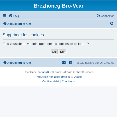
Brezhoneg Bro-Vear
FAQ
Connexion
R
Accueil du forum
e
Supprimer les cookies
c
h
Êtes-vous sûr de vouloir supprimer les cookies de ce forum ?
e
r
c
Accueil du forum
Fuseau horaire sur
UTC+02:00
h
Développé par
phpBB
® Forum Software © phpBB Limited
e
Traduction française officielle
©
Qiaeru
r
Confidentialité
|
Conditions