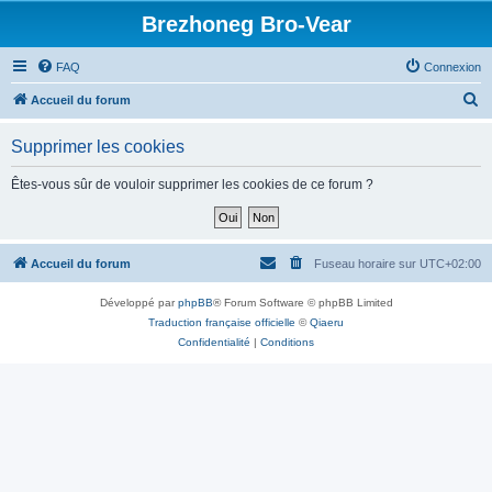
Brezhoneg Bro-Vear
FAQ
Connexion
R
Accueil du forum
e
Supprimer les cookies
c
h
Êtes-vous sûr de vouloir supprimer les cookies de ce forum ?
e
r
c
Accueil du forum
Fuseau horaire sur
UTC+02:00
h
Développé par
phpBB
® Forum Software © phpBB Limited
e
Traduction française officielle
©
Qiaeru
r
Confidentialité
|
Conditions