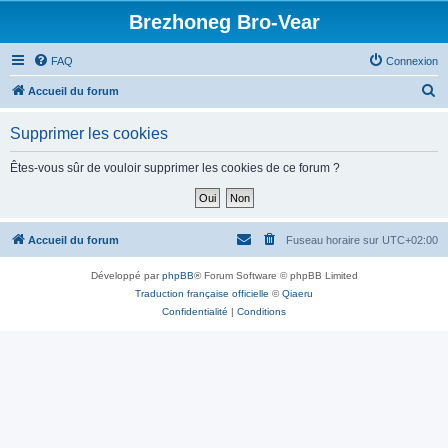
Brezhoneg Bro-Vear
FAQ
Connexion
R
Accueil du forum
e
Supprimer les cookies
c
h
Êtes-vous sûr de vouloir supprimer les cookies de ce forum ?
e
r
c
Accueil du forum
Fuseau horaire sur
UTC+02:00
h
Développé par
phpBB
® Forum Software © phpBB Limited
e
Traduction française officielle
©
Qiaeru
r
Confidentialité
|
Conditions