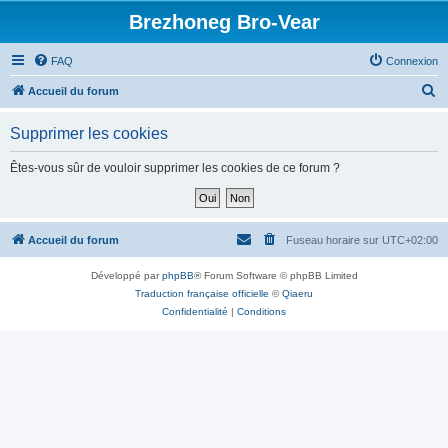
Brezhoneg Bro-Vear
FAQ
Connexion
R
Accueil du forum
e
Supprimer les cookies
c
h
Êtes-vous sûr de vouloir supprimer les cookies de ce forum ?
e
r
c
Accueil du forum
Fuseau horaire sur
UTC+02:00
h
Développé par
phpBB
® Forum Software © phpBB Limited
e
Traduction française officielle
©
Qiaeru
r
Confidentialité
|
Conditions