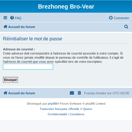
Brezhoneg Bro-Vear
FAQ
Connexion
R
Accueil du forum
e
Réinitialiser le mot de passe
c
h
Adresse de courriel :
Cette adresse doit correspondre à l’adresse de courriel associée à votre compte. Si
e
vous ne l’avez jamais modifié depuis le panneau de contrôle de l’utilisateur, il s’agit de
l’adresse de courriel que vous avez spécifiée lors de votre inscription.
r
c
h
e
r
Accueil du forum
Fuseau horaire sur
UTC+02:00
Développé par
phpBB
® Forum Software © phpBB Limited
Traduction française officielle
©
Qiaeru
Confidentialité
|
Conditions